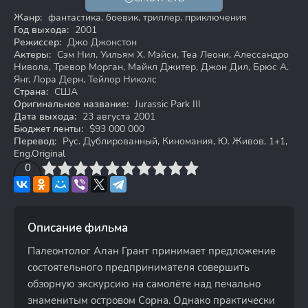
12+
Жанр:
фантастика, боевик, триллер, приключения
Год выхода:
2001
Режиссер:
Джо Джонстон
Актеры:
Сэм Нил, Уильям Х. Мэйси, Теа Леони, Алессандро
Нивола, Тревор Морган, Майкл Джитер, Джон Дил, Брюс А.
Янг, Лора Дерн, Тейлор Николс
Страна:
США
Оригинальное название:
Jurassic Park III
Дата выхода:
23 августа 2001
Бюджет ленты:
$93 000 000
Перевод:
Рус. Дублированный, Киномания, Ю. Живов, 1+1,
Eng.Original
3
4
0
5
6
7
8
9
10
Описание фильма
Палеонтолог Алан Грант принимает предложение
состоятельного предпринимателя совершить
обзорную экскурсию на самолёте над печально
знаменитым островом Сорна. Однако практически