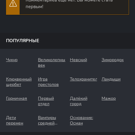
Комментариев еще нет. Вы можете стать
первым!
ПОПУЛЯРНЫЕ
Чукур
Великолепный
Невский
Зимородок
век
Клюквенный
Игра
Телохранители
Ландыши
щербет
престолов
Горничная
Первый
Далёкий
Мажор
отдел
город
Дети
Вампиры
Основание:
перемен
средней
Осман
полосы