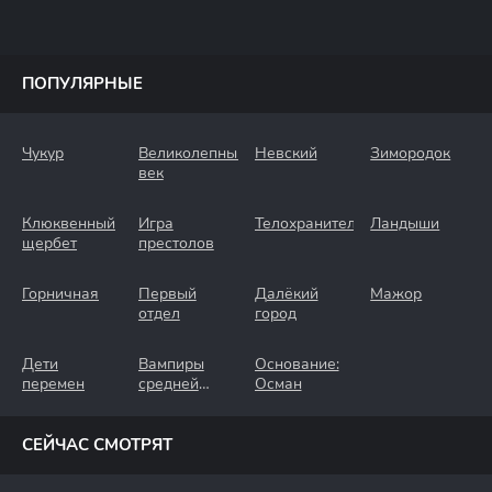
ПОПУЛЯРНЫЕ
Чукур
Великолепный
Невский
Зимородок
век
Клюквенный
Игра
Телохранители
Ландыши
щербет
престолов
Горничная
Первый
Далёкий
Мажор
отдел
город
Дети
Вампиры
Основание:
перемен
средней
Осман
полосы
СЕЙЧАС СМОТРЯТ