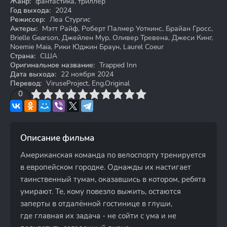
Жанр:
фантастика, триллер
Год выхода:
2024
Режиссер:
Леа Стургис
Актеры:
Мэтт Райф, Роберт Палмер Уоткинс, Брайан Гросс,
Brielle Gearson, Джейлен Мур, Оливер Тревена, Джеси Кинг,
Noemie Maia, Рики Юджин Браун, Laurel Coeur
Страна:
США
Оригинальное название:
Trapped Inn
Дата выхода:
22 ноября 2024
Перевод:
ViruseProject, Eng.Original
3
4
0
5
6
7
8
9
10
Описание фильма
Американская команда по велоспорту тренируется
в европейском городке. Однажды их настигает
таинственный туман, оказавшись в котором, ребята
умирают. Те, кому повезло выжить, остаются
заперты в отдалённой гостинице в глуши,
где главная их задача - не сойти с ума и не