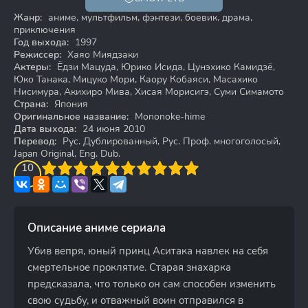
12+
Жанр:
аниме, мультфильм, фэнтези, боевик, драма,
приключения
Год выхода:
1997
Режиссер:
Хаяо Миядзаки
Актеры:
Ёдзи Мацуда, Юрико Исида, Цунэхико Камидзё,
Юко Танака, Мицуко Мори, Каору Кобаяси, Масахико
Нисимура, Акихиро Мива, Хисая Морисигэ, Суми Симамото
Страна:
Япония
Оригинальное название:
Mononoke-hime
Дата выхода:
24 июня 2010
Перевод:
Рус. Дублированный, Рус. Проф. многоголосый,
Japan Original, Eng. Dub.
3
4
10
5
6
7
8
9
10
Описание аниме сериала
Убив вепря, юный принц Аситака навлек на себя
смертельное проклятие. Старая знахарка
предсказала, что только он сам способен изменить
свою судьбу, и отважный воин отправился в