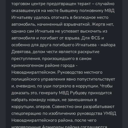
торговом центре предотвращен теракт – случайно
оказавшемуся на месте бывшему полковнику МВД
Игнатьеву удалось отогнать в безлюдное место
автомобиль, начиненный взрывчаткой. Жертв нет,
однако сам Игнатьев не успевает выскочить из
автомобиля и погибает от взрыва. Для ФСБ и
особенно для друга погибшего Игнатьева - майора
Девятова, делом чести является раскрытие
преступления, произошедшего в самом
криминогенном районе города -
Новоадмиралтейском. Руководство местного
полицейского управления явно попустительствует
и, очевидно, по уши погрязло в коррупции. Чтобы
доказать это, генералу МВД Рубцову приходится
набрать команду новых, не замешанных в
коррупции, оперов. Совместно они разрабатывают
спецоперацию по изобличению руководства УМВД
Новоадмиралтейского района, после чего
новоявленные Адмиралы района соглашаются