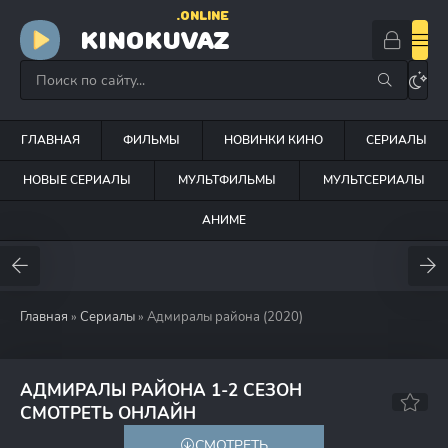
.ONLINE
KINOKUVAZ
ГЛАВНАЯ
ФИЛЬМЫ
НОВИНКИ КИНО
СЕРИАЛЫ
НОВЫЕ СЕРИАЛЫ
МУЛЬТФИЛЬМЫ
МУЛЬТСЕРИАЛЫ
АНИМЕ
Главная
»
Сериалы
» Адмиралы района (2020)
АДМИРАЛЫ РАЙОНА 1-2 СЕЗОН
6.7
СМОТРЕТЬ ОНЛАЙН
СМОТРЕТЬ