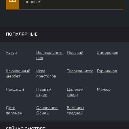
первым!
ПОПУЛЯРНЫЕ
Чукур
Великолепный
Невский
Зимородок
век
Клюквенный
Игра
Телохранители
Горничная
щербет
престолов
Ландыши
Первый
Далёкий
Мажор
отдел
город
Дети
Основание:
Вампиры
перемен
Осман
средней
полосы