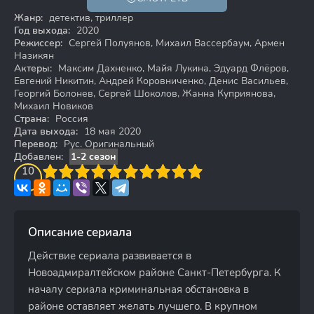
Жанр:
детектив, триллер
Год выхода:
2020
Режиссер:
Сергей Полуянов, Михаил Вассербаум, Армен
Назикян
Актеры:
Максим Дахненко, Майя Лукина, Эдуард Флёров,
Евгений Никитин, Андрей Коровниченко, Денис Васильев,
Георгий Болонев, Сергей Шоколов, Жанна Куприянова,
Михаил Новиков
Страна:
Россия
Дата выхода:
18 мая 2020
Перевод:
Рус. Оригинальный
Добавлен:
1-2 сезон
3
4
10
5
6
7
8
9
10
Описание сериала
Действие сериала развивается в
Новоадмиралтейском районе Санкт-Петербурга. К
началу сериала криминальная обстановка в
районе оставляет желать лучшего. В крупном