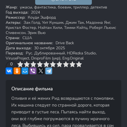
18+
Жанр:
ужасы, фантастика, боевик, триллер, детектив
Год выхода:
2024
Режиссер:
Коуди Эшфорд
Актеры:
Зак Голд, Уит Куншик, Джим Так, Мадонна Янг,
Кристал Фостер, Нэйтан Хили, Тэмми Кэйтц, Роберт Льюис
Стивенсон, Эрик Вью
Страна:
США
Оригинальное название:
Drive Back
Дата выхода:
30 октября 2025
Перевод:
Рус. Дублированный, HDRezka Studio,
ViruseProject, DniproFilm (укр), Eng.Original
3
4
0
5
6
7
8
9
10
Описание фильма
Оливия и её жених Рид возвращаются с помолвки.
Их машина следует по странной дороге, которая
приводит в густые леса. Пытаясь найти выход,
они всё глубже погружаются в пучину мрачного
леса. Выбившись из сил, пара проваливается в сон