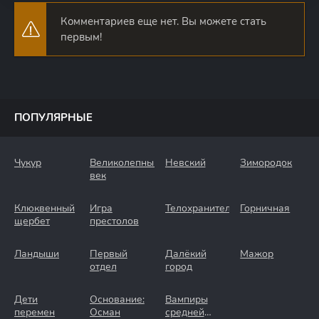
Комментариев еще нет. Вы можете стать
первым!
ПОПУЛЯРНЫЕ
Чукур
Великолепный
Невский
Зимородок
век
Клюквенный
Игра
Телохранители
Горничная
щербет
престолов
Ландыши
Первый
Далёкий
Мажор
отдел
город
Дети
Основание:
Вампиры
перемен
Осман
средней