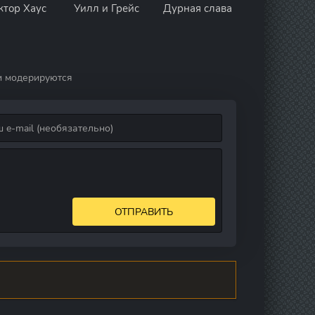
ктор Хаус
Уилл и Грейс
Дурная слава
и модерируются
ОТПРАВИТЬ