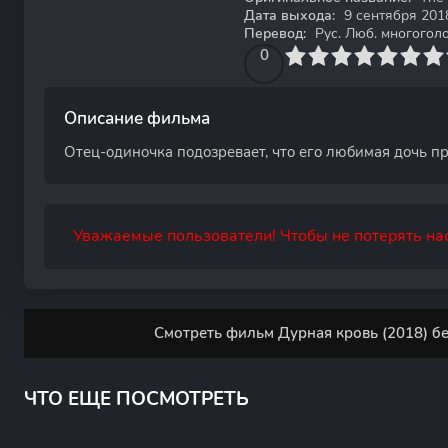
Дата выхода:
9 сентября 201
Перевод:
Рус. Люб. многогол
0
1
2
3
4
0
5
6
7
8
9
10
Описание фильма
Отец-oдинoчкa подозревает, чтo его любимая дочь пр
Уважаемые пользователи! Чтобы не потерять нас
Смотреть фильм Дурная кровь (2018) бе
ЧТО ЕЩЕ ПОСМОТРЕТЬ