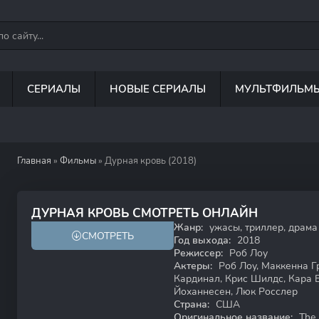
СЕРИАЛЫ
НОВЫЕ СЕРИАЛЫ
МУЛЬТФИЛЬМ
Главная
»
Фильмы
» Дурная кровь (2018)
5.8
5.9
ДУРНАЯ КРОВЬ СМОТРЕТЬ ОНЛАЙН
Жанр:
ужасы, триллер, драма
СМОТРЕТЬ
Год выхода:
2018
Режиссер:
Роб Лоу
Актеры:
Роб Лоу, Маккенна Гр
Кардинал, Крис Шилдс, Кара 
Йоханнесен, Люк Росслер
Страна:
США
Оригинальное название:
The 