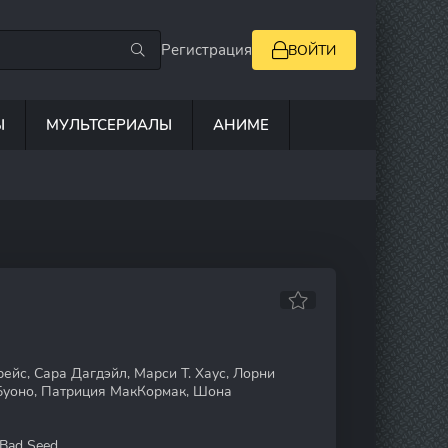
Регистрация
ВОЙТИ
Ы
МУЛЬТСЕРИАЛЫ
АНИМЕ
ейс, Сара Дагдэйл, Марси Т. Хаус, Лорни
Буоно, Патриция МакКормак, Шона
Bad Seed