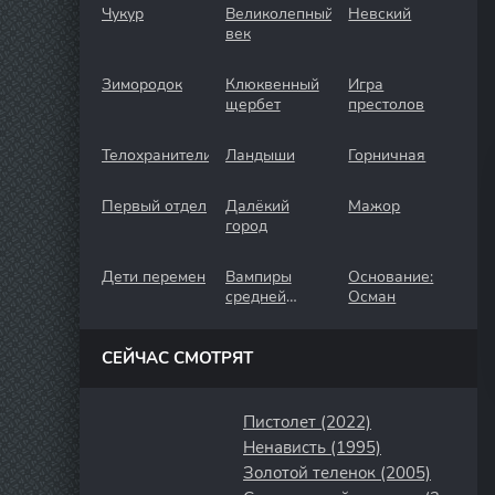
Чукур
Великолепный
Невский
век
Зимородок
Клюквенный
Игра
щербет
престолов
Телохранители
Ландыши
Горничная
Первый отдел
Далёкий
Мажор
город
Дети перемен
Вампиры
Основание:
средней
Осман
полосы
СЕЙЧАС СМОТРЯТ
Пистолет (2022)
Ненависть (1995)
Золотой теленок (2005)