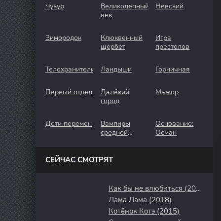
Чукур
Великолепный
Невский
век
Зимородок
Клюквенный
Игра
щербет
престолов
Телохранители
Ландыши
Горничная
Первый отдел
Далёкий
Мажор
город
Дети перемен
Вампиры
Основание:
средней
Осман
полосы
СЕЙЧАС СМОТРЯТ
Как бы не влюбиться (2000)
Лама Лама (2018)
Котёнок Котэ (2015)