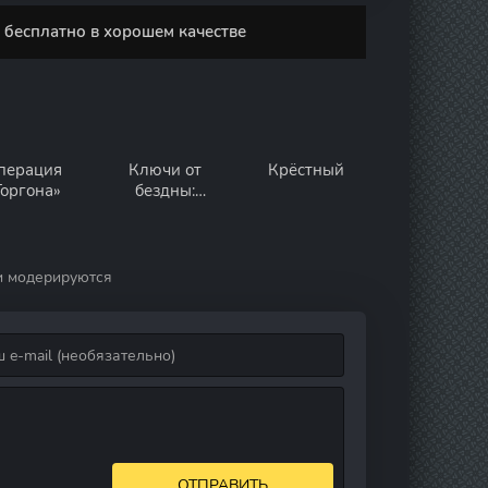
 бесплатно в хорошем качестве
перация
Ключи от
Крёстный
Горгона»
бездны:
Операция
«Голем»
и модерируются
ОТПРАВИТЬ