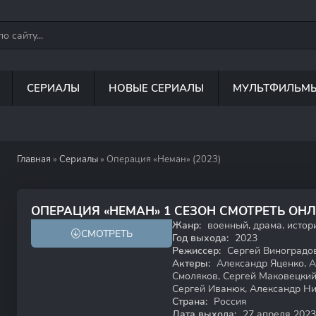
СЕРИАЛЫ
НОВЫЕ СЕРИАЛЫ
МУЛЬТФИЛЬМ
Главная
»
Сериалы
» Операция «Неман» (2023)
7.8
ОПЕРАЦИЯ «НЕМАН» 1 СЕЗОН СМОТРЕТЬ ОН
Жанр:
военный, драма, истор
СМОТРЕТЬ
18+
Год выхода:
2023
Режиссер:
Сергей Виноградо
Актеры:
Александр Яценко, А
Смоляков, Сергей Маковецкий
Сергей Иванюк, Александр Ни
Страна:
Россия
Дата выхода:
27 апреля 2023