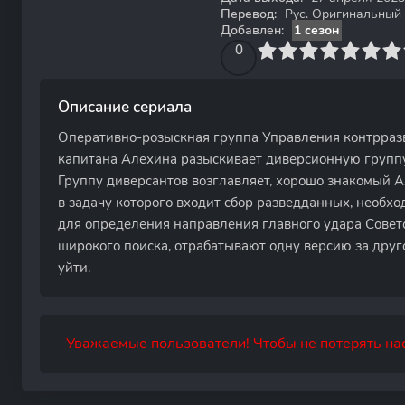
Перевод:
Рус. Оригинальный
Добавлен:
1 сезон
0
1
2
3
4
0
5
6
7
8
9
10
Описание сериала
Оперативно-розыскная группа Управления контрраз
капитана Алехина разыскивает диверсионную группу
Группу диверсантов возглавляет, хорошо знакомый 
в задачу которого входит сбор разведданных, необ
для определения направления главного удара Советс
широкого поиска, отрабатывают одну версию за друг
уйти.
Уважаемые пользователи! Чтобы не потерять нас