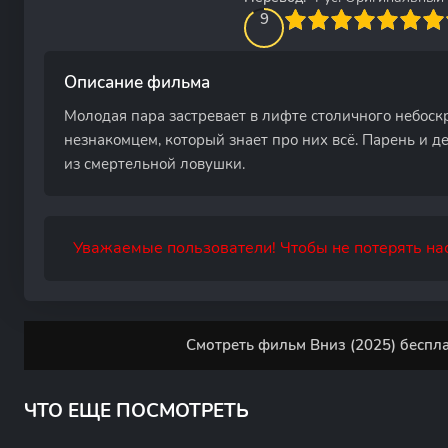
90
1
2
3
4
9
5
6
7
8
9
10
Описание фильма
Молодая пара застревает в лифте столичного небоск
незнакомцем, который знает про них всё. Парень и 
из смертельной ловушки.
Уважаемые пользователи! Чтобы не потерять нас
Смотреть фильм Вниз (2025) беспла
ЧТО ЕЩЕ ПОСМОТРЕТЬ