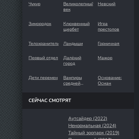
Чукур
Великолепный
Невский
век
Зимородок
Клюквенный
Игра
щербет
престолов
Телохранители
Ландыши
Горничная
Первый отдел
Далёкий
Мажор
город
Дети перемен
Вампиры
Основание:
средней
Осман
полосы
СЕЙЧАС СМОТРЯТ
Аутсайдер (2022)
Ненормальная (2024)
Тайный зоопарк (2019)