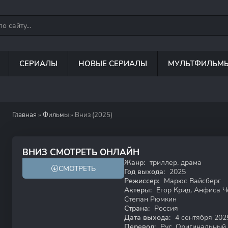
СЕРИАЛЫ
НОВЫЕ СЕРИАЛЫ
МУЛЬТФИЛЬМ
Главная
»
Фильмы
» Вниз (2025)
5.4
ВНИЗ СМОТРЕТЬ ОНЛАЙН
Жанр:
триллер, драма
СМОТРЕТЬ
18+
Год выхода:
2025
Режиссер:
Марюс Вайсберг
Актеры:
Егор Крид, Анфиса Ч
Степан Рюмкин
Страна:
Россия
Дата выхода:
4 сентября 202
Перевод:
Рус. Оригинальный