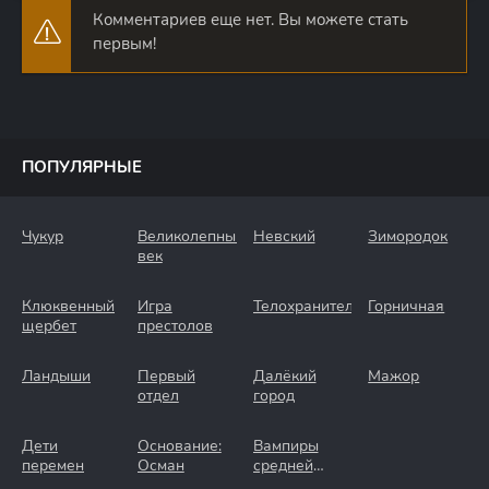
Комментариев еще нет. Вы можете стать
первым!
ПОПУЛЯРНЫЕ
Чукур
Великолепный
Невский
Зимородок
век
Клюквенный
Игра
Телохранители
Горничная
щербет
престолов
Ландыши
Первый
Далёкий
Мажор
отдел
город
Дети
Основание:
Вампиры
перемен
Осман
средней
полосы