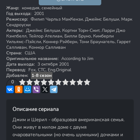
12+
Жанр:
комедия, семейный
Год выхода:
2001
Режиссер:
Филип Чарльз МакКензи, Джеймс Белуши, Марк
Сендроуски
Актеры:
Джеймс Белуши, Кортни Торн-Смит, Ларри Джо
Кэмпбелл, Тейлор Ателиан, Билли Бруно, Кимберли
Уильямс-Пэйсли, Коннер Рэйберн, Тони Браунагель, Гаррет
Салливан, Коннор Салливан
Страна:
США
Оригинальное название:
According to Jim
Дата выхода:
3 октября 2001
Перевод:
Fox, СТС, Eng.Original
Добавлен:
1-8 сезон
3
4
0
5
6
7
8
9
10
Описание сериала
Джим и Шерил - образцовая американская семья.
Они живут в милом доме с двумя
очаровательными (но очень шумными) дочками и