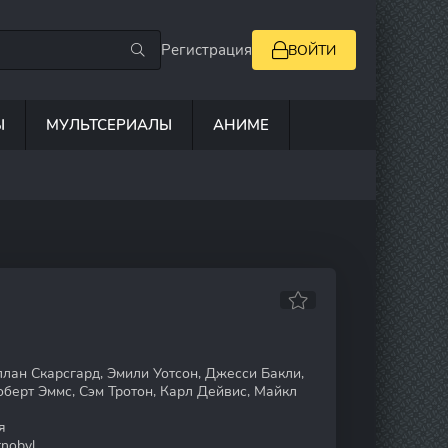
Регистрация
ВОЙТИ
Ы
МУЛЬТСЕРИАЛЫ
АНИМЕ
лан Скарсгард, Эмили Уотсон, Джесси Бакли,
оберт Эммс, Сэм Тротон, Карл Дейвис, Майкл
я
nobyl