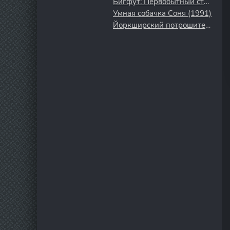
Бигфут: Первобытный страх (2026)
Умная собачка Соня (1991)
Йоркширский потрошитель (2020)