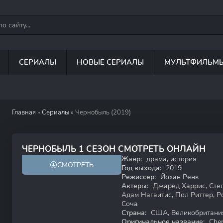
СЕРИАЛЫ
НОВЫЕ СЕРИАЛЫ
МУЛЬТФИЛЬМ
Главная
»
Сериалы
» Чернобыль (2019)
8.7
9.3
ЧЕРНОБЫЛЬ 1 СЕЗОН СМОТРЕТЬ ОНЛАЙН
Жанр:
драма, история
СМОТРЕТЬ
18+
Год выхода:
2019
Режиссер:
Йохан Ренк
Актеры:
Джаред Харрис, Стел
Адам Нагаитис, Пол Риттер, Р
Соча
Страна:
США, Великобритани
Оригинальное название:
Cher