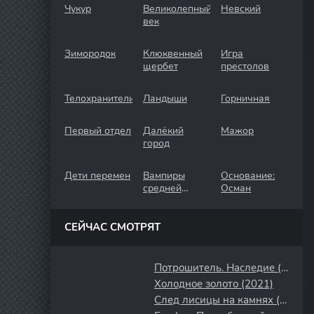
Чукур
Великолепный
Невский
век
Зимородок
Клюквенный
Игра
щербет
престолов
Телохранители
Ландыши
Горничная
Первый отдел
Далёкий
Мажор
город
Дети перемен
Вампиры
Основание:
средней
Осман
полосы
СЕЙЧАС СМОТРЯТ
Потрошитель. Наследие (2024)
Холодное золото (2021)
След лисицы на камнях (2019)