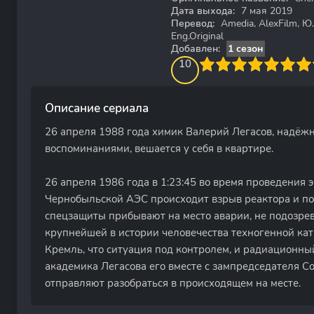
Дата выхода:
7 мая 2019
Перевод:
Amedia, AlexFilm, Ю
Eng.Original
Добавлен:
1 сезон
100
1
2
3
4
10
5
6
7
8
9
10
Описание сериала
26 апреля 1988 года химик Валерий Легасов, надёжн
воспоминаниями, вешается у себя в квартире.
26 апреля 1986 года в 1:23:45 во время проведения 
Чернобыльской АЭС происходит взрыв реактора и по
спецзащиты прибывают на место аварии, не подозрева
крупнейшей в истории человечества техногенной ка
Кремль, что ситуация под контролем, и радиационны
академика Легасова его вместе с зампредседателя 
отправляют разобраться в происходящем на месте.