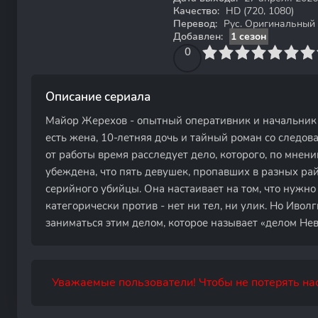
Качество:
HD (720, 1080)
Перевод:
Рус. Оригинальный
Добавлен:
1 сезон
0
1
2
3
4
0
5
6
7
8
9
10
Описание сериала
Майор Жерехов - опытный оперативник и начальник 
есть жена, 10-летняя дочь и тайный роман со следов
от работы время расследует дело, которого, по мнен
убеждена, что пять девушек, пропавших в разных ра
серийного убийцы. Она настаивает на том, что нужно
категорически против - нет ни тел, ни улик. Но Ивол
заниматься этим делом, которое называет «делом Не
Уважаемые пользователи! Чтобы не потерять нас