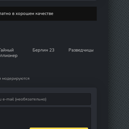
латно в хорошем качестве
Тайный
Берлин 23
Разведчицы
ллионер
и модерируются