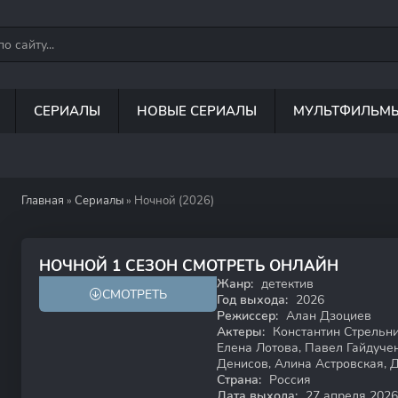
СЕРИАЛЫ
НОВЫЕ СЕРИАЛЫ
МУЛЬТФИЛЬМ
Главная
»
Сериалы
» Ночной (2026)
7.9
НОЧНОЙ 1 СЕЗОН СМОТРЕТЬ ОНЛАЙН
Жанр:
детектив
СМОТРЕТЬ
18+
HD
Год выхода:
2026
Режиссер:
Алан Дзоциев
Актеры:
Константин Стрельни
Елена Лотова, Павел Гайдучен
Денисов, Алина Астровская,
Страна:
Россия
Дата выхода:
27 апреля 2026