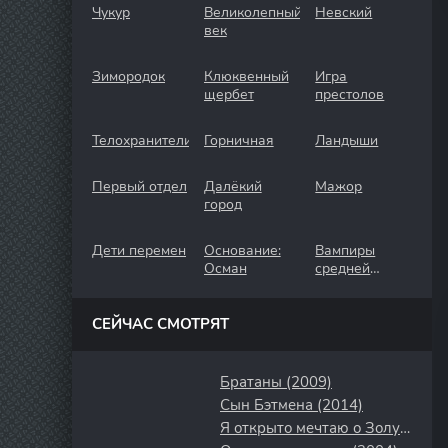
Чукур
Великолепный
Невский
век
Зимородок
Клюквенный
Игра
щербет
престолов
Телохранители
Горничная
Ландыши
Первый отдел
Далёкий
Мажор
город
Дети перемен
Основание:
Вампиры
Осман
средней
полосы
СЕЙЧАС СМОТРЯТ
Братаны (2009)
Сын Бэтмена (2014)
Я открыто мечтаю о Золушке (2024)