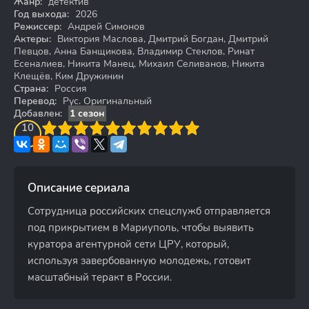
Жанр:
детектив
Год выхода:
2026
Режиссер:
Андрей Симонов
Актеры:
Виктория Маслова, Дмитрий Богдан, Дмитрий
Певцов, Анна Банщикова, Владимир Стеклов, Ринат
Есеналиев, Никита Манец, Михаил Селиванов, Никита
Клещёв, Ким Дружинин
Страна:
Россия
Перевод:
Рус. Оригинальный
Добавлен:
1 сезон
3
4
10
5
6
7
8
9
10
Описание сериала
Сотрудница российских спецслужб отправляется
под прикрытием в Мариуполь, чтобы выявить
куратора агентурной сети ЦРУ, который,
используя завербованную молодежь, готовит
масштабный теракт в России.