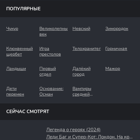
ПОПУЛЯРНЫЕ
Чукур
Великолепный
Невский
Зимородок
век
Клюквенный
Игра
Телохранители
Горничная
щербет
престолов
Ландыши
Первый
Далёкий
Мажор
отдел
город
Дети
Основание:
Вампиры
перемен
Осман
средней
полосы
СЕЙЧАС СМОТРЯТ
Легенда о героях (2024)
Леди Баг и Супер-Кот: Лондон. На краю времени (2024)