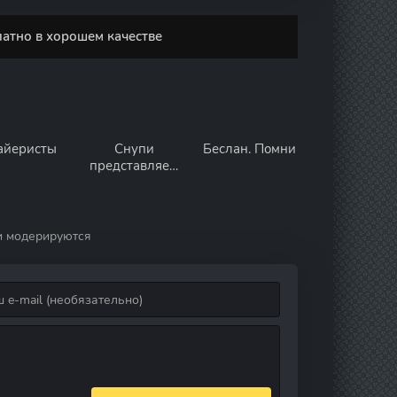
латно в хорошем качестве
айеристы
Снупи
Беслан. Помни
представляет:
Новогодний
праздник с
Люси
и модерируются