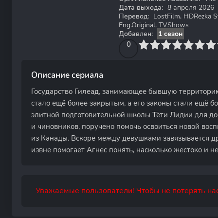
Дата выхода:
8 апреля 2026
Перевод:
LostFilm, HDRezka St
Eng.Original, TVShows
Добавлен:
1 сезон
0
1
2
3
4
0
5
6
7
8
9
10
Описание сериала
Государство Гилеад, занимающее бывшую территорию
стало ещё более закрытым, а его законы стали ещё б
элитной подготовительной школы Тёти Лидии для д
и чиновников, поручено помочь освоиться новой вос
из Канады. Вскоре между девушками завязывается др
извне помогает Агнес понять, насколько жестоко и 
Уважаемые пользователи! Чтобы не потерять нас