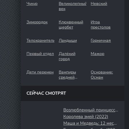
Чукур
Великолепный
Невский
век
Зимородок
Клюквенный
Игра
щербет
престолов
Телохранители
Ландыши
Горничная
Первый отдел
Далёкий
Мажор
город
Дети перемен
Вампиры
Основание:
средней
Осман
полосы
СЕЙЧАС СМОТРЯТ
Возлюбленный принцессы (2011)
Королева змей (2022)
Маша и Медведь: 12 месяцев (2022)