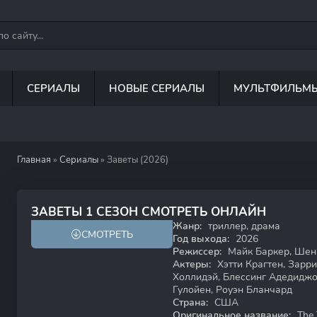
СЕРИАЛЫ
НОВЫЕ СЕРИАЛЫ
МУЛЬТФИЛЬМ
Главная
»
Сериалы
» Заветы (2026)
7.7
ЗАВЕТЫ 1 СЕЗОН СМОТРЕТЬ ОНЛАЙН
Жанр:
триллер, драма
СМОТРЕТЬ
Год выхода:
2026
Режиссер:
Майк Баркер, Шена
Актеры:
Хэтти Крагтен, Зарр
Холлидэй, Блессинг Адедиджо,
Гулойен, Роуэн Бланчард
Страна:
США
Оригинальное название:
The 