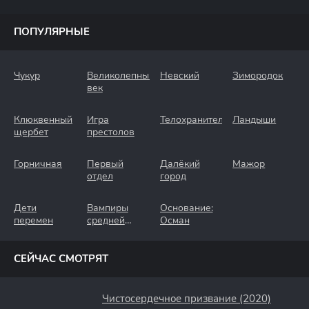
ПОПУЛЯРНЫЕ
Чукур
Великолепный
Невский
Зимородок
век
Клюквенный
Игра
Телохранители
Ландыши
щербет
престолов
Горничная
Первый
Далёкий
Мажор
отдел
город
Дети
Вампиры
Основание:
перемен
средней
Осман
полосы
СЕЙЧАС СМОТРЯТ
Чистосердечное призвание (2020)