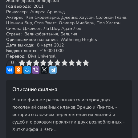
Жанр:
драма, мелодрама
Год выхода:
2011
Режиссер:
Андреа Арнольд
Актеры:
Кая Скоделарио, Джеймс Хаусон, Соломон Глэйв,
Шеннон Бир, Стив Эветс, Оливер Милберн, Пол Хилтон,
Симона Джексон, Ли Шоу, Адам Лок
Страна:
Великобритания, Бельгия
Оригинальное название:
Wuthering Heights
Дата выхода:
8 марта 2012
Бюджет ленты:
£ 5 000 000
Перевод:
Diva Universal
3
4
0
5
6
7
8
9
10
Описание фильма
В этом фильме рассказывается история двух
поколений семейных кланов Эрншо и Линтон, -
история о сложном переплетении их жизней и
судеб и о роковом проклятии двух возлюбленных -
Хитклиффа и Кэти...