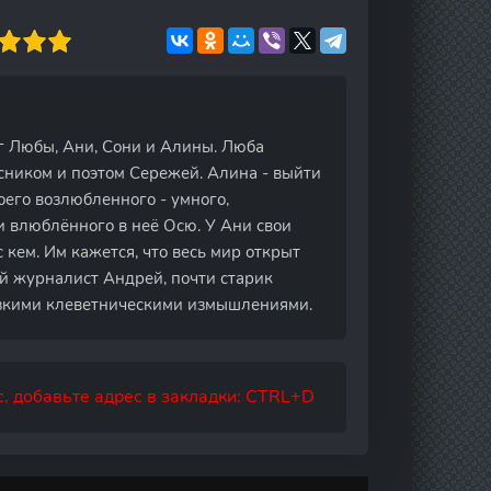
г Любы, Ани, Сони и Алины. Люба
ссником и поэтом Сережей. Алина - выйти
оего возлюбленного - умного,
ши влюблённого в неё Осю. У Ани свои
 кем. Им кажется, что весь мир открыт
ний журналист Андрей, почти старик
рзкими клеветническими измышлениями.
, добавьте адрес в закладки: CTRL+D