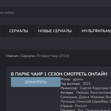
СЕРИАЛЫ
НОВЫЕ СЕРИАЛЫ
МУЛЬТФИЛЬМ
Главная
»
Сериалы
» В парке Чаир (2022)
8.3
В ПАРКЕ ЧАИР 1 СЕЗОН СМОТРЕТЬ ОНЛАЙН
Жанр:
драма
СМОТРЕТЬ
18+
Год выхода:
2022
Режиссер:
Сергей Коротаев, 
Актеры:
Любовь Константинов
Синицына, Дарья Жовнер, Вол
Лупашко, Николай Шрайбер, 
Страна:
Россия
Перевод:
Рус. Оригинальный