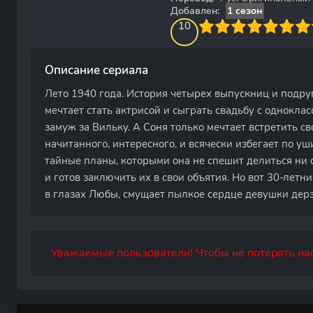
Добавлен:
1 сезон
100
1
2
3
4
10
5
6
7
8
9
10
Описание сериала
Лето 1940 года. История четырех выпускниц и подру
мечтает стать актрисой и сыграть свадьбу с однокла
замуж за Вильку. А Соня только мечтает встретить св
начитанного, интересного, и всячески избегает по у
тайные планы, которыми она не спешит делиться ни с
и готов заключить их в свои объятия. Но вот 30-лет
в глазах Любы, смущает пылкое сердце девушки де
Уважаемые пользователи! Чтобы не потерять нас