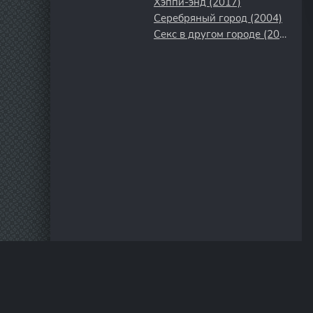
Хэппи-энд (2017)
Серебряный город (2004)
Секс в другом городе (2004)