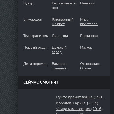
Чукур
Великолепный
Невский
век
Зимородок
Клюквенный
Игра
щербет
престолов
Телохранители
Ландыши
Горничная
Первый отдел
Далёкий
Мажор
город
Дети перемен
Вампиры
Основание:
средней
Осман
полосы
СЕЙЧАС СМОТРЯТ
Где-то гремит война (1986)
Королевы крика (2015)
Улица милосердия (2016)