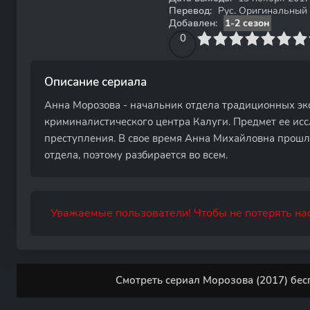
Перевод:
Рус. Оригинальный
Добавлен:
1-2 сезон
0
1
2
3
4
0
5
6
7
8
9
10
Описание сериала
Анна Морозова - начальник отдела традиционных экс
криминалистического центра Калуги. Предмет ее исс
преступления. В свое время Анна Михайловна прошла
отдела, поэтому разбирается во всем.
Уважаемые пользователи! Чтобы не потерять нас
Смотреть сериал Морозова (2017) бес