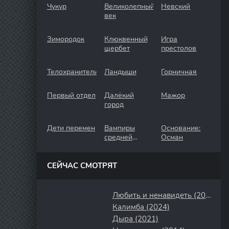
Чукур
Великолепный
Невский
век
Зимородок
Клюквенный
Игра
щербет
престолов
Телохранители
Ландыши
Горничная
Первый отдел
Далёкий
Мажор
город
Дети перемен
Вампиры
Основание:
средней
Осман
полосы
СЕЙЧАС СМОТРЯТ
Любить и ненавидеть (2009)
Калимба (2024)
Дыра (2021)