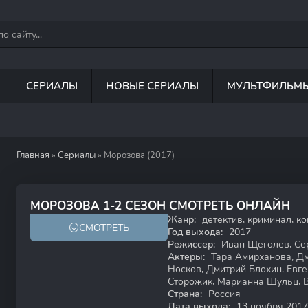
СЕРИАЛЫ
НОВЫЕ СЕРИАЛЫ
МУЛЬТФИЛЬМ
Главная
»
Сериалы
» Морозова (2017)
6.1
МОРОЗОВА 1-2 СЕЗОН СМОТРЕТЬ ОНЛАЙН
Жанр:
детектив, криминал, к
СМОТРЕТЬ
12+
Год выхода:
2017
Режиссер:
Иван Щёголев, Сер
Актеры:
Тара Амирханова, Дм
Носков, Дмитрий Блохин, Евге
Сторожик, Марианна Шульц, 
Страна:
Россия
Дата выхода:
13 ноября 2017