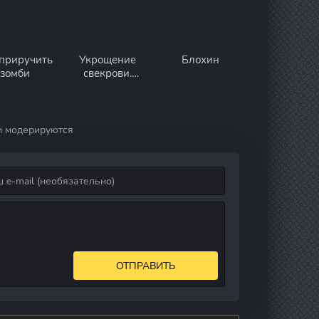
 приручить
Укрощение
Блохин
зомби
свекрови.
Продолжение
и модерируются
ОТПРАВИТЬ