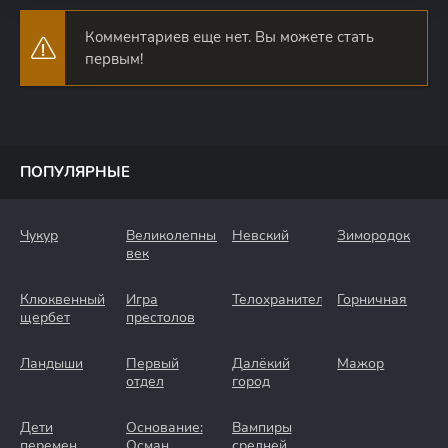
Комментариев еще нет. Вы можете стать
первым!
ПОПУЛЯРНЫЕ
Чукур
Великолепный
Невский
Зимородок
век
Клюквенный
Игра
Телохранители
Горничная
щербет
престолов
Ландыши
Первый
Далёкий
Мажор
отдел
город
Дети
Основание:
Вампиры
перемен
Осман
средней