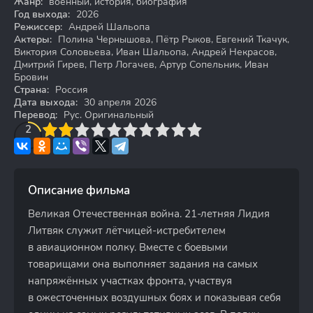
Жанр:
военный, история, биография
Год выхода:
2026
Режиссер:
Андрей Шальопа
Актеры:
Полина Чернышова, Пётр Рыков, Евгений Ткачук,
Виктория Соловьева, Иван Шальопа, Андрей Некрасов,
Дмитрий Гирев, Петр Логачев, Артур Сопельник, Иван
Бровин
Страна:
Россия
Дата выхода:
30 апреля 2026
Перевод:
Рус. Оригинальный
3
4
2
5
6
7
8
9
10
Описание фильма
Великая Отечественная война. 21-летняя Лидия
Литвяк служит лётчицей-истребителем
в авиационном полку. Вместе с боевыми
товарищами она выполняет задания на самых
напряжённых участках фронта, участвуя
в ожесточенных воздушных боях и показывая себя