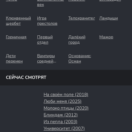
век
Клюквенный
Игра
Телохранители
Ландыши
щербет
престолов
Горничная
Первый
Далёкий
Мажор
отдел
город
Дети
Вампиры
Основание:
перемен
средней
Осман
полосы
СЕЙЧАС СМОТРЯТ
На своём поле (2018)
Люби меня (2025)
Молоко птицы (2020)
Блиндаж (2012)
Из пепла (2003)
Университет (2007)