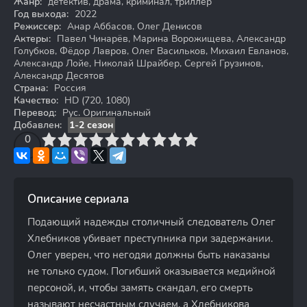
Жанр:
детектив, драма, криминал, триллер
Год выхода:
2022
Режиссер:
Анар Аббасов, Олег Денисов
Актеры:
Павел Чинарёв, Марина Ворожищева, Александр
Голубков, Фёдор Лавров, Олег Васильков, Михаил Евланов,
Александр Лойе, Николай Шрайбер, Сергей Грузинов,
Александр Десятов
Страна:
Россия
Качество:
HD (720, 1080)
Перевод:
Рус. Оригинальный
Добавлен:
1-2 сезон
3
4
0
5
6
7
8
9
10
Описание сериала
Подающий надежды столичный следователь Олег
Хлебников убивает преступника при задержании.
Олег уверен, что негодяи должны быть наказаны
не только судом. Погибший оказывается медийной
персоной, и, чтобы замять скандал, его смерть
называют несчастным случаем, а Хлебникова