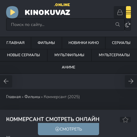
.ONLINE
KINOKUVAZ
ГЛАВНАЯ
ФИЛЬМЫ
НОВИНКИ КИНО
СЕРИАЛЫ
НОВЫЕ СЕРИАЛЫ
МУЛЬТФИЛЬМЫ
МУЛЬТСЕРИАЛЫ
АНИМЕ
Главная
»
Фильмы
» Коммерсант (2025)
8.2
КОММЕРСАНТ СМОТРЕТЬ ОНЛАЙН
СМОТРЕТЬ
18+