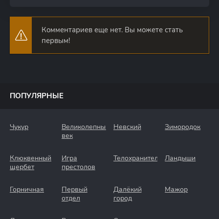
Комментариев еще нет. Вы можете стать
первым!
ПОПУЛЯРНЫЕ
Чукур
Великолепный
Невский
Зимородок
век
Клюквенный
Игра
Телохранители
Ландыши
щербет
престолов
Горничная
Первый
Далёкий
Мажор
отдел
город