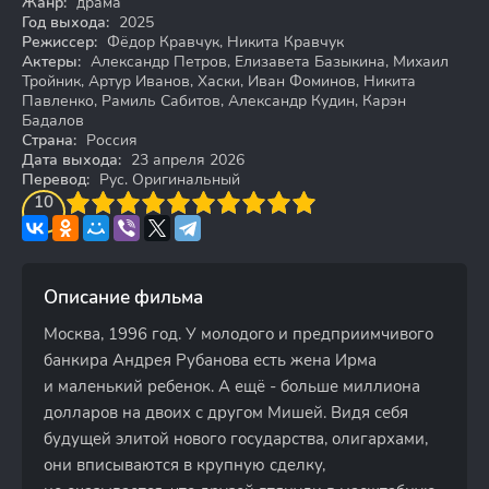
Жанр:
драма
Год выхода:
2025
Режиссер:
Фёдор Кравчук, Никита Кравчук
Актеры:
Александр Петров, Елизавета Базыкина, Михаил
Тройник, Артур Иванов, Хаски, Иван Фоминов, Никита
Павленко, Рамиль Сабитов, Александр Кудин, Карэн
Бадалов
Страна:
Россия
Дата выхода:
23 апреля 2026
Перевод:
Рус. Оригинальный
3
4
10
5
6
7
8
9
10
Описание фильма
Москва, 1996 год. У молодого и предприимчивого
банкира Андрея Рубанова есть жена Ирма
и маленький ребенок. А ещё - больше миллиона
долларов на двоих с другом Мишей. Видя себя
будущей элитой нового государства, олигархами,
они вписываются в крупную сделку,