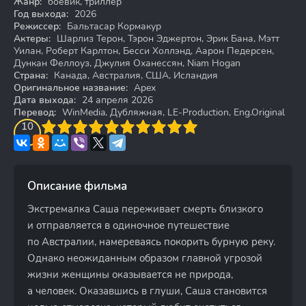
Жанр:
боевик, триллер
Год выхода:
2026
Режиссер:
Бальтасар Кормакур
Актеры:
Шарлиз Терон, Тэрон Эджертон, Эрик Бана, Мэтт
Уилан, Роберт Карлтон, Бесси Холлэнд, Аарон Педерсен,
Дункан Феллоуз, Джулия Оханессян, Niam Hogan
Страна:
Канада, Австралия, США, Исландия
Оригинальное название:
Apex
Дата выхода:
24 апреля 2026
Перевод:
WinMedia, Дубляжная, LE-Production, Eng.Original
3
4
10
5
6
7
8
9
10
Описание фильма
Экстремалка Саша переживает смерть близкого
и отправляется в одиночное путешествие
по Австралии, намереваясь покорить бурную реку.
Однако неожиданным образом главной угрозой
жизни женщины оказывается не природа,
а человек. Оказавшись в глуши, Саша становится