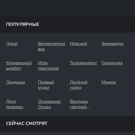
ПОПУЛЯРНЫЕ
Чукур
Великолепный
Невский
Зимородок
век
Клюквенный
Игра
Телохранители
Горничная
щербет
престолов
Ландыши
Первый
Далёкий
Мажор
отдел
город
Дети
Основание:
Вампиры
перемен
Осман
средней
полосы
СЕЙЧАС СМОТРЯТ