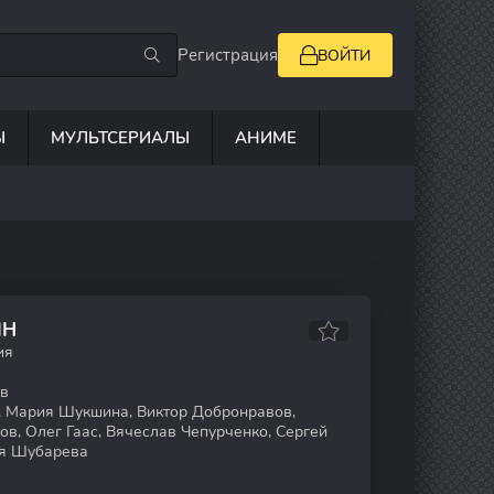
Регистрация
ВОЙТИ
Ы
МУЛЬТСЕРИАЛЫ
АНИМЕ
ЙН
ия
в
 Мария Шукшина, Виктор Добронравов,
в, Олег Гаас, Вячеслав Чепурченко, Сергей
ия Шубарева