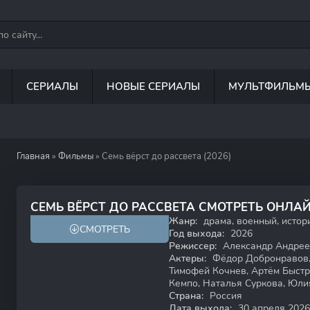
СЕРИАЛЫ
НОВЫЕ СЕРИАЛЫ
МУЛЬТФИЛЬМ
Главная
»
Фильмы
» Семь вёрст до рассвета (2026)
7.9
СЕМЬ ВЁРСТ ДО РАССВЕТА СМОТРЕТЬ ОНЛА
Жанр:
драма, военный, истор
СМОТРЕТЬ
16+
HD
Год выхода:
2026
Режиссер:
Александр Андрее
Актеры:
Фёдор Добронравов,
Тимофей Кочнев, Артём Быстро
Кемпо, Наталья Суркова, Юл
Страна:
Россия
Дата выхода:
30 апреля 2026