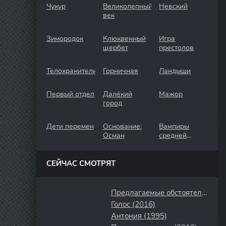
Чукур
Великолепный
Невский
век
Зимородок
Клюквенный
Игра
щербет
престолов
Телохранители
Горничная
Ландыши
Первый отдел
Далёкий
Мажор
город
Дети перемен
Основание:
Вампиры
Осман
средней
полосы
СЕЙЧАС СМОТРЯТ
Предлагаемые обстоятельства (2009)
Голос (2016)
Антония (1995)