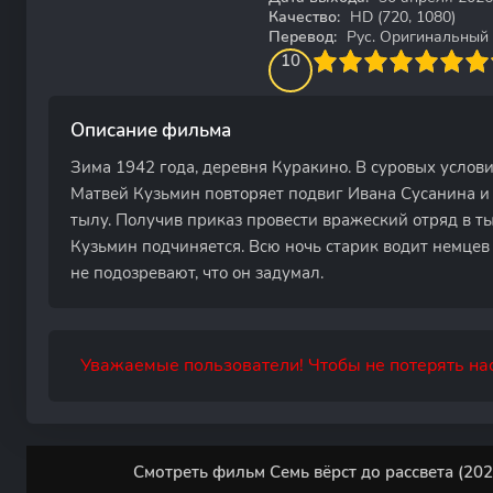
Качество:
HD (720, 1080)
Перевод:
Рус. Оригинальный
100
1
2
3
4
10
5
6
7
8
9
10
Описание фильма
Зима 1942 года, деревня Куракино. В суровых услов
Матвей Кузьмин повторяет подвиг Ивана Сусанина и
тылу. Получив приказ провести вражеский отряд в 
Кузьмин подчиняется. Всю ночь старик водит немцев 
не подозревают, что он задумал.
Уважаемые пользователи! Чтобы не потерять нас
Смотреть фильм Семь вёрст до рассвета (202