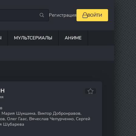
Регистрация
ВОЙТИ
Ы
МУЛЬТСЕРИАЛЫ
АНИМЕ
ЙН
ия
в
 Мария Шукшина, Виктор Добронравов,
в, Олег Гаас, Вячеслав Чепурченко, Сергей
ия Шубарева