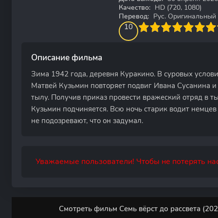
Качество:
HD (720, 1080)
Перевод:
Рус. Оригинальный
100
1
2
3
4
10
5
6
7
8
9
10
Описание фильма
Зима 1942 года, деревня Куракино. В суровых услов
Матвей Кузьмин повторяет подвиг Ивана Сусанина и
тылу. Получив приказ провести вражеский отряд в 
Кузьмин подчиняется. Всю ночь старик водит немцев 
не подозревают, что он задумал.
Уважаемые пользователи! Чтобы не потерять нас
Смотреть фильм Семь вёрст до рассвета (202