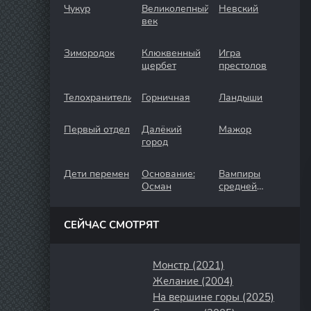
Чукур
Великолепный
Невский
век
Зимородок
Клюквенный
Игра
щербет
престолов
Телохранители
Горничная
Ландыши
Первый отдел
Далёкий
Мажор
город
Дети перемен
Основание:
Вампиры
Осман
средней
полосы
СЕЙЧАС СМОТРЯТ
Монстр (2021)
Желание (2004)
На вершине горы (2025)