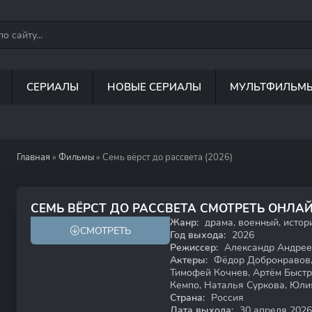
СЕРИАЛЫ
НОВЫЕ СЕРИАЛЫ
МУЛЬТФИЛЬМ
Главная
»
Фильмы
» Семь вёрст до рассвета (2026)
7.9
СЕМЬ ВЁРСТ ДО РАССВЕТА СМОТРЕТЬ ОНЛА
Жанр:
драма, военный, истор
СМОТРЕТЬ
16+
HD
Год выхода:
2026
Режиссер:
Александр Андрее
Актеры:
Фёдор Добронравов,
Тимофей Кочнев, Артём Быстро
Кемпо, Наталья Суркова, Юл
Страна:
Россия
Дата выхода:
30 апреля 2026