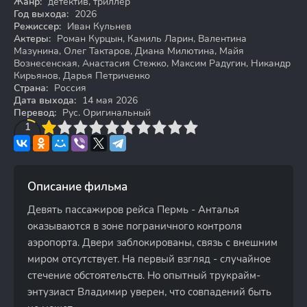
Жанр:
детектив, триллер
Год выхода:
2026
Режиссер:
Иван Кульнев
Актеры:
Роман Курцын, Камиль Ларин, Валентина
Мазунина, Олег Тактаров, Диана Милютина, Майя
Вознесенская, Анастасия Стежко, Максим Радугин, Никандр
Кирьянов, Дарья Петриченко
Страна:
Россия
Дата выхода:
14 мая 2026
Перевод:
Рус. Оригинальный
3
4
1
5
6
7
8
9
10
Описание фильма
Девять пассажиров рейса Пермь - Анталья
оказываются в зоне пограничного контроля
аэропорта. Двери заблокированы, связь с внешним
миром отсутствует. На первый взгляд - случайное
стечение обстоятельств. Но опытный трукрайм-
энтузиаст Владимир уверен, что совпадений быть