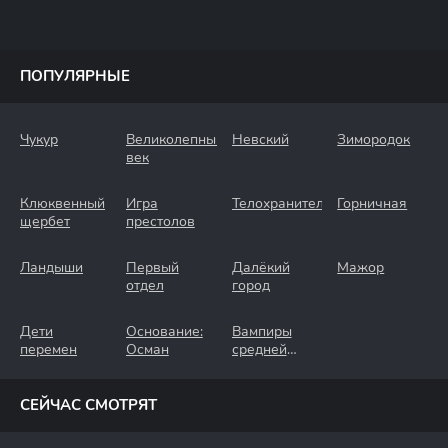
ПОПУЛЯРНЫЕ
Чукур
Великолепный
Невский
Зимородок
век
Клюквенный
Игра
Телохранители
Горничная
щербет
престолов
Ландыши
Первый
Далёкий
Мажор
отдел
город
Дети
Основание:
Вампиры
перемен
Осман
средней
полосы
СЕЙЧАС СМОТРЯТ