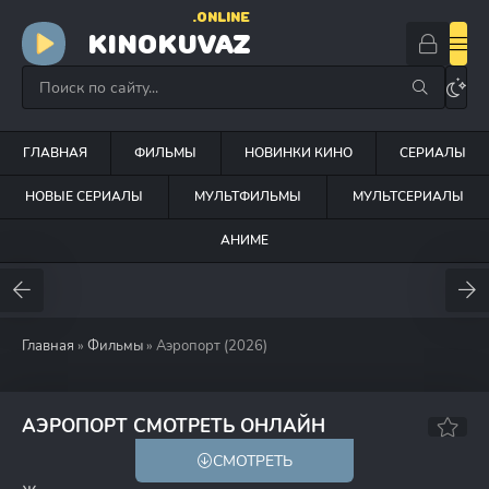
.ONLINE
KINOKUVAZ
ГЛАВНАЯ
ФИЛЬМЫ
НОВИНКИ КИНО
СЕРИАЛЫ
НОВЫЕ СЕРИАЛЫ
МУЛЬТФИЛЬМЫ
МУЛЬТСЕРИАЛЫ
АНИМЕ
Главная
»
Фильмы
» Аэропорт (2026)
АЭРОПОРТ СМОТРЕТЬ ОНЛАЙН
СМОТРЕТЬ
18+