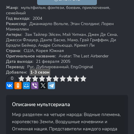
6+
Жанр:
мультфильм, фэнтези, боевик, приключения,
семейный
Год выхода:
2004
Режиссер:
Джанкарло Вольпе, Этан Сполдинг, Лорен
Макмаллен
Актеры:
Зак Тайлер Эйсен, Мэй Уитман, Джек Де Сена,
Джесси Флауер, Данте Баско, Мако, Грэй Гриффин, Ди
Брэдли Бейкер, Андре Сольюццо, Крикет Ли
Страна:
США, Корея Южная
Оригинальное название:
Avatar: The Last Airbender
Дата выхода:
21 февраля 2005
Перевод:
Рус. Дублированный, Eng.Original
Добавлен:
1-3 сезон
3
4
0
5
6
7
8
9
10
Описание мультсериала
Мир разделен на четыре народа: Водные племена,
королевство Земли, Воздушные кочевники и
Огненная нация. Представители каждого народа