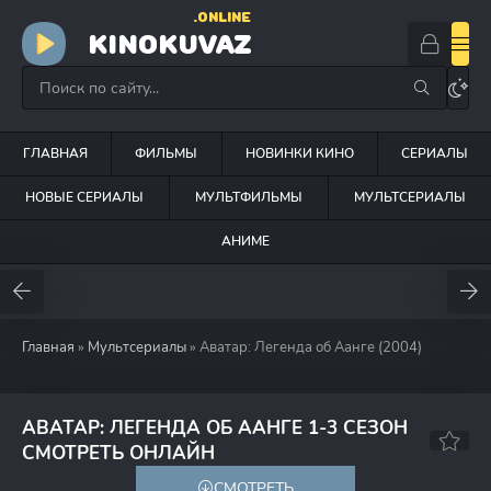
.ONLINE
KINOKUVAZ
ГЛАВНАЯ
ФИЛЬМЫ
НОВИНКИ КИНО
СЕРИАЛЫ
НОВЫЕ СЕРИАЛЫ
МУЛЬТФИЛЬМЫ
МУЛЬТСЕРИАЛЫ
АНИМЕ
Главная
»
Мультсериалы
» Аватар: Легенда об Аанге (2004)
АВАТАР: ЛЕГЕНДА ОБ ААНГЕ 1-3 СЕЗОН
8.6
9.3
СМОТРЕТЬ ОНЛАЙН
СМОТРЕТЬ