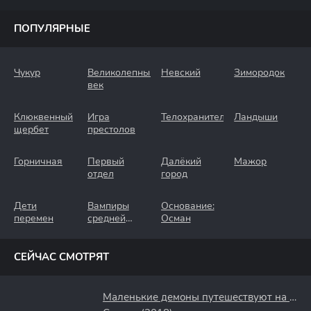
ПОПУЛЯРНЫЕ
Чукур
Великолепный
Невский
Зимородок
век
Клюквенный
Игра
Телохранители
Ландыши
щербет
престолов
Горничная
Первый
Далёкий
Мажор
отдел
город
Дети
Вампиры
Основание:
перемен
средней
Осман
полосы
СЕЙЧАС СМОТРЯТ
Маленькие демоны путешествуют на Запад (2025)