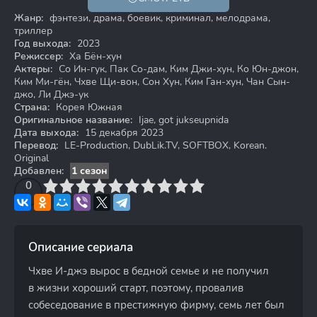
18+
Жанр:
фэнтези, драма, боевик, криминал, мелодрама,
триллер
Год выхода:
2023
Режиссер:
Ха Бён-хун
Актеры:
Со Ин-гук, Пак Со-дам, Ким Джи-хун, Ко Юн-джон,
Ким Ми-гён, Чхве Щи-вон, Сон Хун, Ким Ган-хун, Чан Сын-
джо, Ли Джэ-ук
Страна:
Корея Южная
Оригинальное название:
Ijae, got jukseupnida
Дата выхода:
15 декабря 2023
Перевод:
LE-Production, DubLik.TV, SOFTBOX, Korean.
Original
Добавлен:
1 сезон
3
4
0
5
6
7
8
9
10
Описание сериала
Чхве И-джэ вырос в бедной семье и не получил
в жизни хороший старт, поэтому, провалив
собеседование в престижную фирму, семь лет был