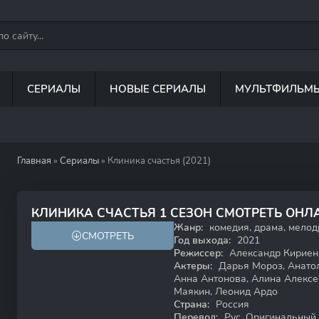
СЕРИАЛЫ
НОВЫЕ СЕРИАЛЫ
МУЛЬТФИЛЬМ
Главная
»
Сериалы
» Клиника счастья (2021)
7.1
КЛИНИКА СЧАСТЬЯ 1 СЕЗОН СМОТРЕТЬ ОНЛ
Жанр:
комедия, драма, мело
СМОТРЕТЬ
18+
Год выхода:
2021
Режиссер:
Александр Кириен
Актеры:
Дарья Мороз, Анатол
Анна Антонова, Алина Алексе
Маякин, Леонид Ардо
Страна:
Россия
Перевод:
Рус. Оригинальный, 