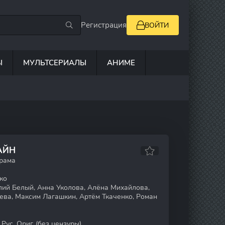
Регистрация
ВОЙТИ
Ы
МУЛЬТСЕРИАЛЫ
АНИМЕ
АЙН
драма
ко
ий Белый, Анна Уколова, Алёна Михайлова,
ева, Максим Лагашкин, Артём Ткаченко, Роман
Рус. Ориг. (без цензуры)