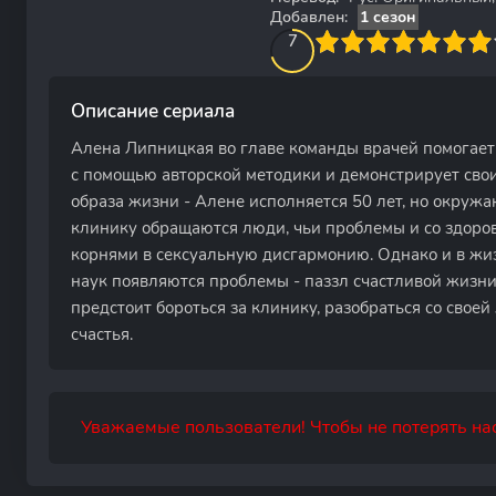
Добавлен:
1 сезон
70
1
2
3
4
7
5
6
7
8
9
10
Описание сериала
Алена Липницкая во главе команды врачей помогае
с помощью авторской методики и демонстрирует св
образа жизни - Алене исполняется 50 лет, но окружа
клинику обращаются люди, чьи проблемы и со здоро
корнями в сексуальную дисгармонию. Однако и в жиз
наук появляются проблемы - паззл счастливой жизни
предстоит бороться за клинику, разобраться со сво
счастья.
Уважаемые пользователи! Чтобы не потерять нас