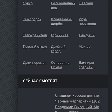
Чукур
Великолепный
Невский
век
Зимородок
Клюквенный
Игра
щербет
престолов
Телохранители
Горничная
Ландыши
Первый отдел
Далёкий
Мажор
город
Дети перемен
Основание:
Вампиры
Осман
средней
полосы
СЕЙЧАС СМОТРЯТ
Слишком хороша для меня (2014)
Чёрные маргаритки (2024)
Владимир Высоцкий. Монолог (1987)