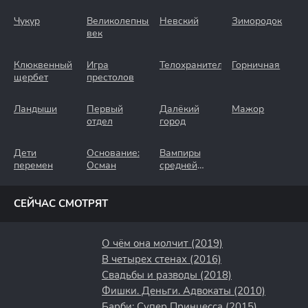
Чукур
Великолепный
Невский
Зимородок
век
Клюквенный
Игра
Телохранители
Горничная
щербет
престолов
Ландыши
Первый
Далёкий
Мажор
отдел
город
Дети
Основание:
Вампиры
перемен
Осман
средней
полосы
СЕЙЧАС СМОТРЯТ
О чём она молчит (2019)
В четырех стенах (2016)
Свадьбы и разводы (2018)
Фишки. Деньги. Адвокаты (2010)
Барби: Супер Принцесса (2015)