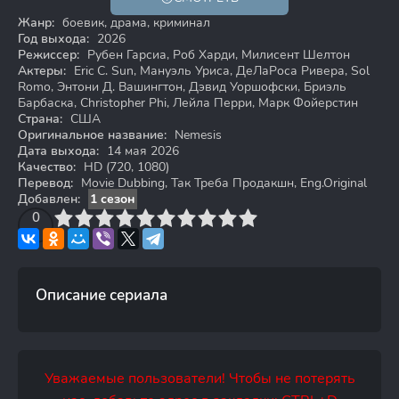
HD
Жанр:
боевик, драма, криминал
Год выхода:
2026
Режиссер:
Рубен Гарсиа, Роб Харди, Милисент Шелтон
Актеры:
Eric C. Sun, Мануэль Уриса, ДеЛаРоса Ривера, Sol
Romo, Энтони Д. Вашингтон, Дэвид Уоршофски, Бриэль
Барбаска, Christopher Phi, Лейла Перри, Марк Фойерстин
Страна:
США
Оригинальное название:
Nemesis
Дата выхода:
14 мая 2026
Качество:
HD (720, 1080)
Перевод:
Movie Dubbing, Так Треба Продакшн, Eng.Original
Добавлен:
1 сезон
3
4
0
5
6
7
8
9
10
Описание сериала
Уважаемые пользователи! Чтобы не потерять