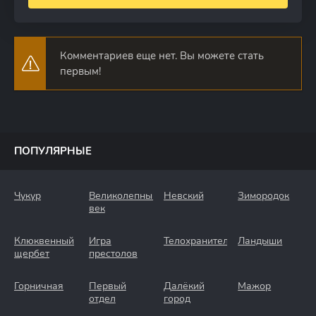
Комментариев еще нет. Вы можете стать
первым!
ПОПУЛЯРНЫЕ
Чукур
Великолепный
Невский
Зимородок
век
Клюквенный
Игра
Телохранители
Ландыши
щербет
престолов
Горничная
Первый
Далёкий
Мажор
отдел
город