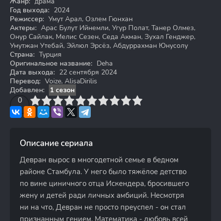
Жанр:
драма
Год выхода:
2024
Режиссер:
Умут Арал, Озлем Гюнхан
Актеры:
Арас Булут Ийнемли, Угур Полат, Танер Олмез,
Онур Сайлак, Мелис Сезен, Седа Акман, Зухал Генджер,
Умутжан Утебай, Эйлюл Эрсёз, Абдуррахман Юнусолу
Страна:
Турция
Оригинальное название:
Deha
Дата выхода:
22 сентября 2024
Перевод:
Voize, AlisaDirilis
Добавлен:
1 сезон
3
4
0
5
6
7
8
9
10
Описание сериала
Девран вырос в многодетной семье в бедном
районе Стамбула. У него было тяжёлое детство
по вине циничного отца Искендера, бросившего
жену и детей ради личных амбиций. Несмотря
ни на что, Девран не просто преуспел - он стал
признанным гением. Математика - любовь всей