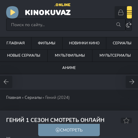
.ONLINE
KINOKUVAZ
ГЛАВНАЯ
ФИЛЬМЫ
НОВИНКИ КИНО
СЕРИАЛЫ
НОВЫЕ СЕРИАЛЫ
МУЛЬТФИЛЬМЫ
МУЛЬТСЕРИАЛЫ
АНИМЕ
Главная
»
Сериалы
» Гений (2024)
8.1
6.8
ГЕНИЙ 1 СЕЗОН СМОТРЕТЬ ОНЛАЙН
СМОТРЕТЬ
18+