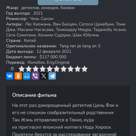
Жанр:
детектив, комедия, боевик
Год выхода:
2021
Режиссер:
Чэнь Сычэн
Актеры:
Лю Хаожань, Ван Баоцян, Сатоси Цумабуки, Тони
Джа, Масами Нагасава, Томокадзу Миура, Таданобу Асано,
Сёта Сомэтани, Хонами Судзуки, Шан Юйсянь
Страна:
Китай
Оригинальное название:
Tang ren jie tang an 3
Дата выхода:
12 февраля 2021
Бюджет ленты:
$117 000 000
Перевод:
Колобок, Eng.Original
3
4
0
5
6
7
8
9
10
Описание фильма
На этот раз доморощенный детектив Цинь Фэн и
его не слишком сообразительный родственник
Тан Жэнь отправляются в Токио, куда
их пригласил японский коллега Нода Хироси.
Приятели берутся за расследование загадочной