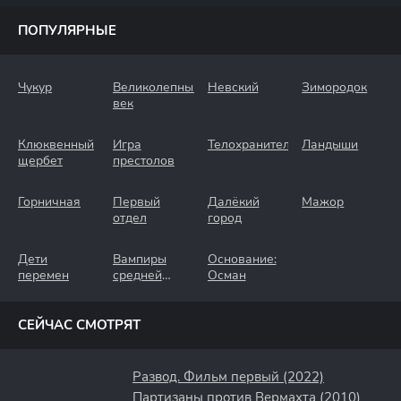
ПОПУЛЯРНЫЕ
Чукур
Великолепный
Невский
Зимородок
век
Клюквенный
Игра
Телохранители
Ландыши
щербет
престолов
Горничная
Первый
Далёкий
Мажор
отдел
город
Дети
Вампиры
Основание:
перемен
средней
Осман
полосы
СЕЙЧАС СМОТРЯТ
Развод. Фильм первый (2022)
Партизаны против Вермахта (2010)