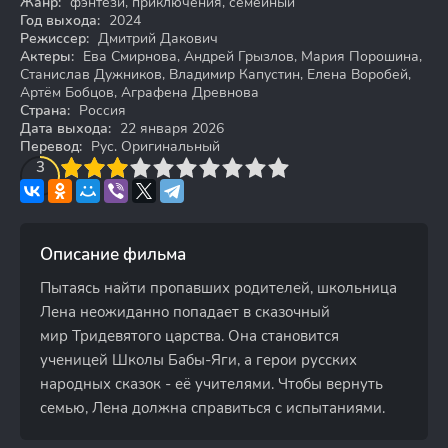
Жанр:
фэнтези, приключения, семейный
Год выхода:
2024
Режиссер:
Дмитрий Дакович
Актеры:
Ева Смирнова, Андрей Грызлов, Мария Порошина,
Станислав Дужников, Владимир Капустин, Елена Воробей,
Артём Бобцов, Аграфена Древнова
Страна:
Россия
Дата выхода:
22 января 2026
Перевод:
Рус. Оригинальный
3
4
3
5
6
7
8
9
10
Описание фильма
Пытаясь найти пропавших родителей, школьница
Лена неожиданно попадает в сказочный
мир Тридевятого царства. Она становится
ученицей Школы Бабы-Яги, а герои русских
народных сказок - её учителями. Чтобы вернуть
семью, Лена должна справиться с испытаниями.