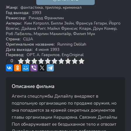
16+
Жанр:
фантастика, триллер, криминал
Год выхода:
1993
Режиссер:
Ричард Франклин
Актеры:
Ким Кэтролл, Билли Зейн, Франсуа Гетари, Йорго
Воягис, Дайана Ригг, Майкл Френсис Кларк, Доун Комер,
Роб ЛаБелль, Мэрлин Макинтайр, Филип Мун
Страна:
США
Оригинальное название:
Running Delilah
Дата выхода:
4 июня 1993
Перевод:
ОРТ, А. Гаврилов, Eng.Original
3
4
0
5
6
7
8
9
10
Описание фильма
Агента спецслужбы Дилайлу внедряют в
подпольную организацию по продаже оружия, но
она попадается за кражей секретных документов
главы организации Кершаряна. Связник Дилайлы
Пол обнаруживает ее бездыханное тело и отвозит