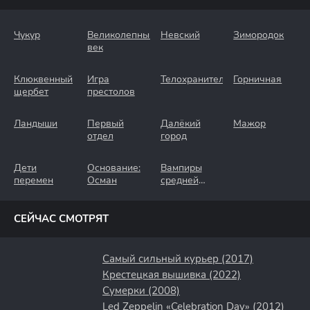
Чукур
Великолепный
Невский
Зимородок
век
Клюквенный
Игра
Телохранители
Горничная
щербет
престолов
Ландыши
Первый
Далёкий
Мажор
отдел
город
Дети
Основание:
Вампиры
перемен
Осман
средней
полосы
СЕЙЧАС СМОТРЯТ
Самый сильный курьер (2017)
Крестецкая вышивка (2022)
Сумерки (2008)
Led Zeppelin «Celebration Day» (2012)