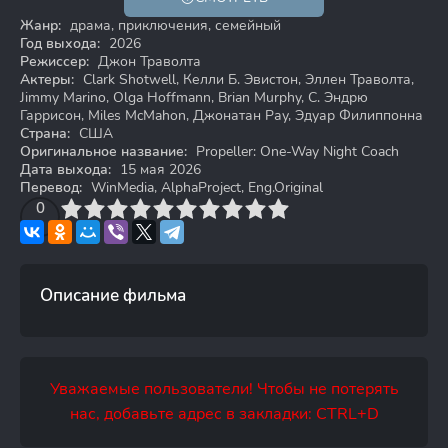
Жанр:
драма, приключения, семейный
Год выхода:
2026
Режиссер:
Джон Траволта
Актеры:
Clark Shotwell, Келли Б. Эвистон, Эллен Траволта,
Jimmy Marino, Olga Hoffmann, Brian Murphy, С. Эндрю
Гаррисон, Miles McMahon, Джонатан Рау, Эдуар Филиппонна
Страна:
США
Оригинальное название:
Propeller: One-Way Night Coach
Дата выхода:
15 мая 2026
Перевод:
WinMedia, AlphaProject, Eng.Original
3
4
0
5
6
7
8
9
10
Описание фильма
Уважаемые пользователи! Чтобы не потерять
нас, добавьте адрес в закладки: CTRL+D