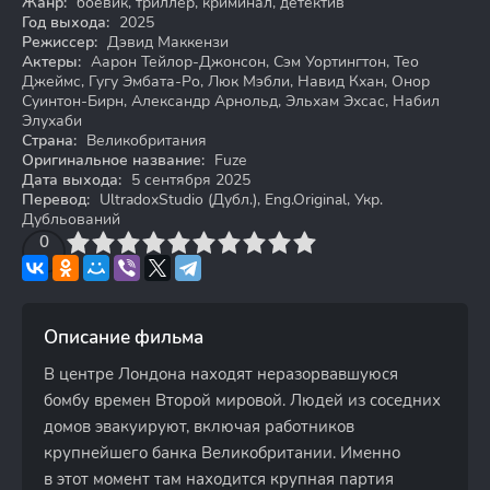
Жанр:
боевик, триллер, криминал, детектив
Год выхода:
2025
Режиссер:
Дэвид Маккензи
Актеры:
Аарон Тейлор-Джонсон, Сэм Уортингтон, Тео
Джеймс, Гугу Эмбата-Ро, Люк Мэбли, Навид Кхан, Онор
Суинтон-Бирн, Александр Арнольд, Эльхам Эхсас, Набил
Элухаби
Страна:
Великобритания
Оригинальное название:
Fuze
Дата выхода:
5 сентября 2025
Перевод:
UltradoxStudio (Дубл.), Eng.Original, Укр.
Дубльований
3
4
0
5
6
7
8
9
10
Описание фильма
В центре Лондона находят неразорвавшуюся
бомбу времен Второй мировой. Людей из соседних
домов эвакуируют, включая работников
крупнейшего банка Великобритании. Именно
в этот момент там находится крупная партия