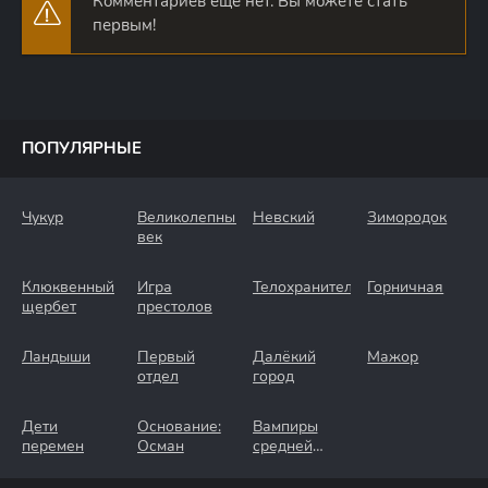
Комментариев еще нет. Вы можете стать
первым!
ПОПУЛЯРНЫЕ
Чукур
Великолепный
Невский
Зимородок
век
Клюквенный
Игра
Телохранители
Горничная
щербет
престолов
Ландыши
Первый
Далёкий
Мажор
отдел
город
Дети
Основание:
Вампиры
перемен
Осман
средней
полосы