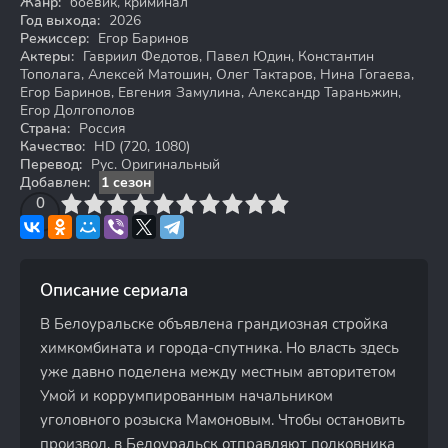
Жанр:
боевик, криминал
Год выхода:
2026
Режиссер:
Егор Баринов
Актеры:
Гавриил Федотов, Павел Юдин, Константин
Тополага, Алексей Матошин, Олег Тактаров, Нина Гогаева,
Егор Баринов, Евгения Замулина, Александр Тараньжин,
Егор Долгополов
Страна:
Россия
Качество:
HD (720, 1080)
Перевод:
Рус. Оригинальный
Добавлен:
1 сезон
3
4
0
5
6
7
8
9
10
Описание сериала
В Белоуральске объявлена грандиозная стройка
химкомбината и города-спутника. Но власть здесь
уже давно поделена между местным авторитетом
Умой и коррумпированным начальником
уголовного розыска Мамоновым. Чтобы остановить
произвол, в Белоуральск отправляют полковника