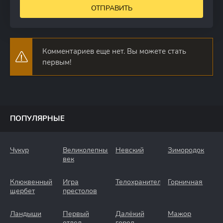
ОТПРАВИТЬ
Комментариев еще нет. Вы можете стать
первым!
ПОПУЛЯРНЫЕ
Чукур
Великолепный
Невский
Зимородок
век
Клюквенный
Игра
Телохранители
Горничная
щербет
престолов
Ландыши
Первый
Далёкий
Мажор
отдел
город