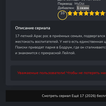
Перевод:
MyDizi
Добавлен:
1 сезон
100
1
2
3
4
10
5
6
7
8
9
10
Описание сериала
17-летний Арас рос в приёмных семьях, подвергался
жестокость воспитателей. У него есть единственная ц
Поиски приводят парня в Бодрум, где он сталкиваетс
и знакомится с прекрасной Лейлой.
Уважаемые пользователи! Чтобы не потерять нас
Смотреть сериал Ещё 17 (2026) бесп