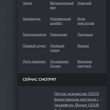
Чукур
Великолепный
Невский
век
Зимородок
Клюквенный
Игра
щербет
престолов
Телохранители
Горничная
Ландыши
Первый отдел
Далёкий
Мажор
город
Дети перемен
Основание:
Вампиры
Осман
средней
полосы
СЕЙЧАС СМОТРЯТ
Лёгкое знакомство (2023)
Божественное растение (2018)
Чихаяфуру. Финал (2018)