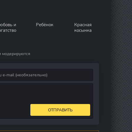
юбовь и
Ребёнок
Красная
огатство
косынка
и модерируются
ОТПРАВИТЬ