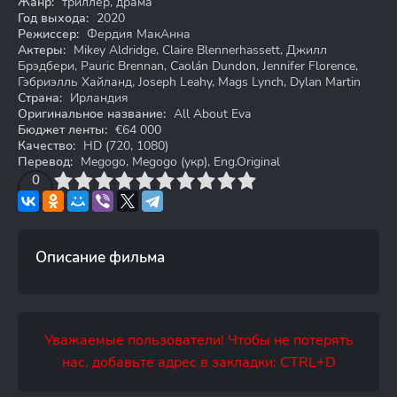
Жанр:
триллер, драма
Год выхода:
2020
Режиссер:
Фердия МакАнна
Актеры:
Mikey Aldridge, Claire Blennerhassett, Джилл
Брэдбери, Pauric Brennan, Caolán Dundon, Jennifer Florence,
Гэбриэлль Хайланд, Joseph Leahy, Mags Lynch, Dylan Martin
Страна:
Ирландия
Оригинальное название:
All About Eva
Бюджет ленты:
€64 000
Качество:
HD (720, 1080)
Перевод:
Megogo, Megogo (укр), Eng.Original
3
4
0
5
6
7
8
9
10
Описание фильма
Уважаемые пользователи! Чтобы не потерять
нас, добавьте адрес в закладки: CTRL+D