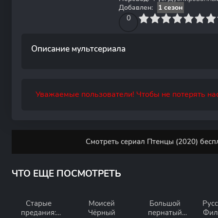
Добавлен:
1 сезон
0
1
2
3
4
0
5
6
7
8
9
10
Описание мультсериала
Уважаемые пользователи! Чтобы не потерять нас
Смотреть сериал Птенцы (2020) бесп
ЧТО ЕЩЕ ПОСМОТРЕТЬ
Старые
Моисей
Большой
Русс
предания:
Чёрный
пернатый
Фил