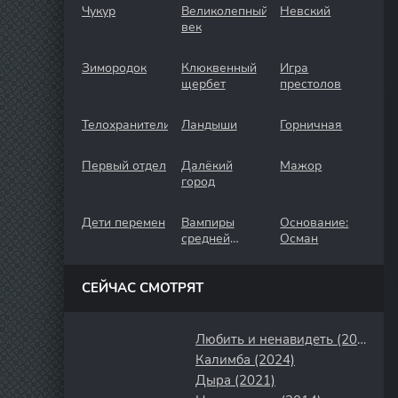
Чукур
Великолепный
Невский
век
Зимородок
Клюквенный
Игра
щербет
престолов
Телохранители
Ландыши
Горничная
Первый отдел
Далёкий
Мажор
город
Дети перемен
Вампиры
Основание:
средней
Осман
полосы
СЕЙЧАС СМОТРЯТ
Любить и ненавидеть (2009)
Калимба (2024)
Дыра (2021)