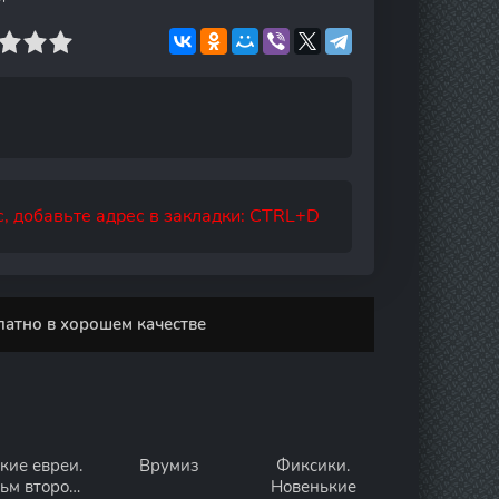
, добавьте адрес в закладки: CTRL+D
латно в хорошем качестве
кие евреи.
Врумиз
Фиксики.
ьм второй.
Новенькие