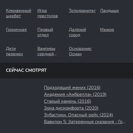
Клюквенный
Игра
Телохранители
Ландыши
щербет
престолов
Горничная
Первый
Далёкий
Мажор
отдел
город
Дети
Вампиры
Основание:
перемен
средней
Осман
полосы
СЕЙЧАС СМОТРЯТ
Подходящий жених (2016)
Академия «Амбрелла» (2019)
Старый камень (2016)
Зона дискомфорта (2020)
Зубастики. Опасный рейс (2024)
Вавилон 5: Затерянные сказания - Голоса во тьме (2007)