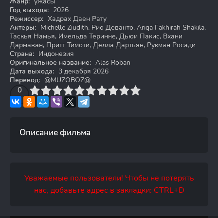
Жанр:
ужасы
Год выхода:
2026
Режиссер:
Хадрах Даен Рату
Актеры:
Michelle Ziudith, Рио Деванто, Ariqa Fakhirah Shakila,
Таскья Намья, Имельда Теринне, Дьюи Пакис, Вхани
Дармаван, Притт Тимоти, Делла Дартьян, Рукман Росади
Страна:
Индонезия
Оригинальное название:
Alas Roban
Дата выхода:
3 декабря 2026
Перевод:
@MUZOBOZ@
3
4
0
5
6
7
8
9
10
Описание фильма
Уважаемые пользователи! Чтобы не потерять
нас, добавьте адрес в закладки: CTRL+D