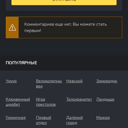
Комментариев еще нет. Вы можете стать
первым!
ПОПУЛЯРНЫЕ
Чукур
Великолепный
Невский
Зимородок
век
Клюквенный
Игра
Телохранители
Ландыши
щербет
престолов
Горничная
Первый
Далёкий
Мажор
отдел
город