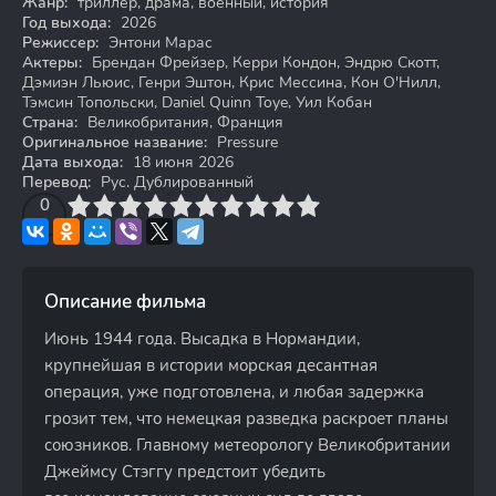
Жанр:
триллер, драма, военный, история
Год выхода:
2026
Режиссер:
Энтони Марас
Актеры:
Брендан Фрейзер, Керри Кондон, Эндрю Скотт,
Дэмиэн Льюис, Генри Эштон, Крис Мессина, Кон О'Нилл,
Тэмсин Топольски, Daniel Quinn Toye, Уил Кобан
Страна:
Великобритания, Франция
Оригинальное название:
Pressure
Дата выхода:
18 июня 2026
Перевод:
Рус. Дублированный
3
4
0
5
6
7
8
9
10
Описание фильма
Июнь 1944 года. Высадка в Нормандии,
крупнейшая в истории морская десантная
операция, уже подготовлена, и любая задержка
грозит тем, что немецкая разведка раскроет планы
союзников. Главному метеорологу Великобритании
Джеймсу Стэггу предстоит убедить