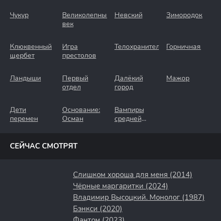
Чукур
Великолепный
Невский
Зимородок
век
Клюквенный
Игра
Телохранители
Горничная
щербет
престолов
Ландыши
Первый
Далёкий
Мажор
отдел
город
Дети
Основание:
Вампиры
перемен
Осман
средней
полосы
СЕЙЧАС СМОТРЯТ
Слишком хороша для меня (2014)
Чёрные маргаритки (2024)
Владимир Высоцкий. Монолог (1987)
Бэнкси (2020)
Фантом (2023)