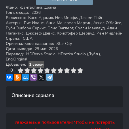
Жанр:
фантастика, драма
Год выхода:
2026
Режиссер:
Кася Адамик, Ник Мерфи, Джэми Пэйн
Актеры:
Рис Иванс, Анна Максвелл Мартин, Агнес О'Кейси,
Руби Эшборн Серкис, Элис Энглерт, Солли Маклауд, Адам
Нагаитис, Джозеф Дэвис, Кристофер Шервуд, Йен Мидлейн
Страна:
США
Оригинальное название:
Star City
Дата выхода:
29 мая 2026
Перевод:
HDRezka Studio, HDrezka Studio (Дубл.),
Eng.Original
Добавлен:
1 сезон
3
4
0
5
6
7
8
9
10
Описание сериала
Уважаемые пользователи! Чтобы не потерять