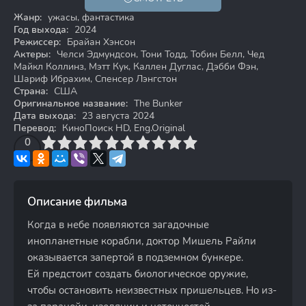
18+
Жанр:
ужасы, фантастика
Год выхода:
2024
Режиссер:
Брайан Хэнсон
Актеры:
Челси Эдмундсон, Тони Тодд, Тобин Белл, Чед
Майкл Коллинз, Мэтт Кук, Каллен Дуглас, Дэбби Фэн,
Шариф Ибрахим, Спенсер Лэнгстон
Страна:
США
Оригинальное название:
The Bunker
Дата выхода:
23 августа 2024
Перевод:
КиноПоиск HD, Eng.Original
3
4
0
5
6
7
8
9
10
Описание фильма
Когда в небе появляются загадочные
инопланетные корабли, доктор Мишель Райли
оказывается запертой в подземном бункере.
Ей предстоит создать биологическое оружие,
чтобы остановить неизвестных пришельцев. Но из-