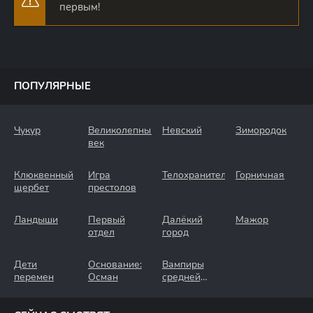
первым!
ПОПУЛЯРНЫЕ
Чукур
Великолепный
Невский
Зимородок
век
Клюквенный
Игра
Телохранители
Горничная
щербет
престолов
Ландыши
Первый
Далёкий
Мажор
отдел
город
Дети
Основание:
Вампиры
перемен
Осман
средней
полосы