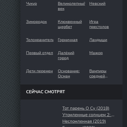
Чукур
Великолепный
Невский
век
Зимородок
Клюквенный
Игра
щербет
престолов
Телохранители
Горничная
Ландыши
Первый отдел
Далёкий
Мажор
город
Дети перемен
Основание:
Вампиры
Осман
средней
полосы
СЕЙЧАС СМОТРЯТ
Тот парень О Су (2018)
Утомленные солнцем 2: Цитадель (2011)
Несломленная (2019)