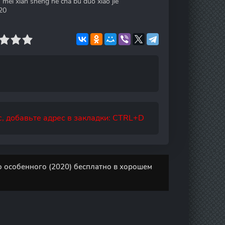
mei xian sheng he cha bu duo xiao jie
20
, добавьте адрес в закладки: CTRL+D
 особенного (2020) бесплатно в хорошем