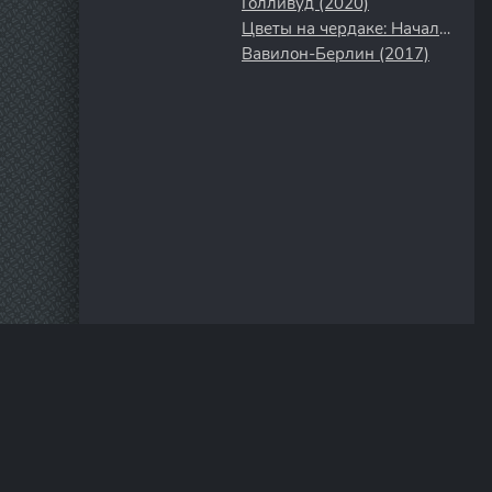
Голливуд (2020)
Цветы на чердаке: Начало (2022)
Вавилон-Берлин (2017)