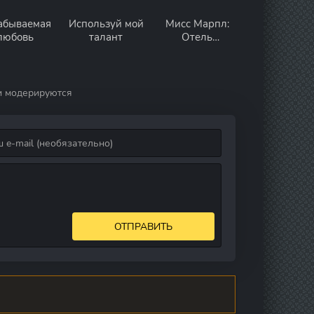
абываемая
Используй мой
Мисс Марпл:
любовь
талант
Отель
«Бертрам»
и модерируются
ОТПРАВИТЬ