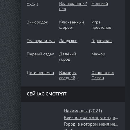
Чукур
Великолепный
Невский
век
Зимородок
Клюквенный
Игра
щербет
престолов
Телохранители
Ландыши
Горничная
Первый отдел
Далёкий
Мажор
город
Дети перемен
Вампиры
Основание:
средней
Осман
полосы
СЕЙЧАС СМОТРЯТ
Нахимовцы (2021)
Кей-поп-охотницы на демонов (2025)
Город, в котором меня нет (2017)