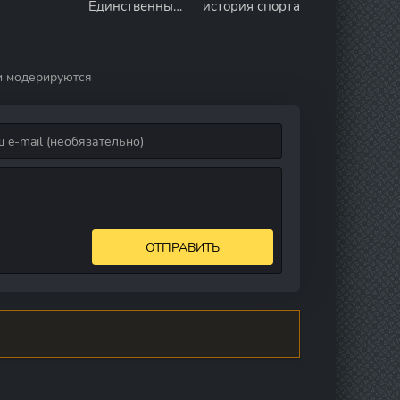
Единственный
история спорта
и
неповторимый
и модерируются
ОТПРАВИТЬ