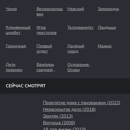
Чукур
Великолепный
Невский
Зимородок
век
Клюквенный
Игра
Телохранители
Ландыши
щербет
престолов
Горничная
Первый
Далёкий
Мажор
отдел
город
Дети
Вампиры
Основание:
перемен
средней
Осман
полосы
СЕЙЧАС СМОТРЯТ
Проклятие дома с призраками (2022)
Нераскрытое дело (2018)
Земляк (2013)
Волчица (2006)
18 для жизни (2010)