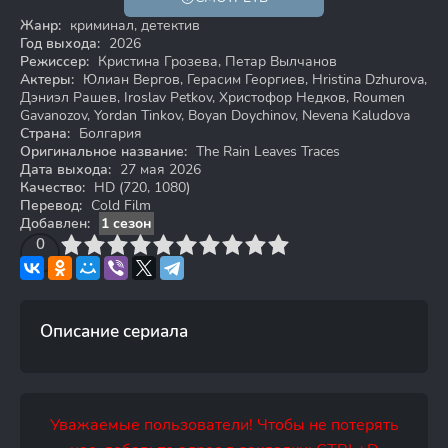
HD
Жанр:
криминал, детектив
Год выхода:
2026
Режиссер:
Кристина Грозева, Петар Вылчанов
Актеры:
Юлиан Вергов, Герасим Георгиев, Hristina Dzhurova,
Дэниэл Рашев, Iroslav Petkov, Христофор Недков, Roumen
Gavanozov, Yordan Tinkov, Boyan Doychinov, Nevena Kaludova
Страна:
Болгария
Оригинальное название:
The Rain Leaves Traces
Дата выхода:
27 мая 2026
Качество:
HD (720, 1080)
Перевод:
Cold Film
Добавлен:
1 сезон
3
4
0
5
6
7
8
9
10
Описание сериала
Уважаемые пользователи! Чтобы не потерять