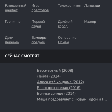
Клюквенный
Игра
Телохранители
Ландыши
щербет
престолов
Горничная
Первый
Далёкий
Мажор
отдел
город
Дети
Вампиры
Основание:
перемен
средней
Осман
полосы
СЕЙЧАС СМОТРЯТ
Бессмертный (2008)
Лейла (2024)
Алиса из Чхондама (2012)
В четырех стенах (2016)
Волчье солнце (2014)
Маша поздравляет с Новым Годом и Рождеством (2017)