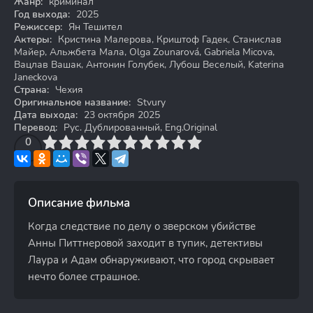
Жанр:
криминал
Год выхода:
2025
Режиссер:
Ян Тешител
Актеры:
Кристина Малерова, Криштоф Гадек, Станислав
Майер, Альжбета Мала, Olga Zounarová, Gabriela Micova,
Вацлав Вашак, Антонин Голубек, Лубош Веселый, Katerina
Janeckova
Страна:
Чехия
Оригинальное название:
Stvury
Дата выхода:
23 октября 2025
Перевод:
Рус. Дублированный, Eng.Original
3
4
0
5
6
7
8
9
10
Описание фильма
Когда следствие по делу о зверском убийстве
Анны Питтнеровой заходит в тупик, детективы
Лаура и Адам обнаруживают, что город скрывает
нечто более страшное.