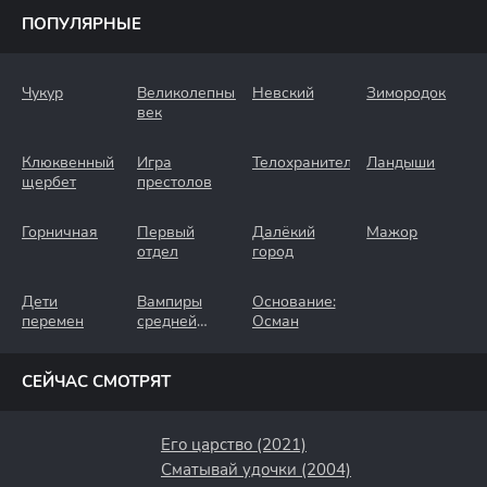
ПОПУЛЯРНЫЕ
Чукур
Великолепный
Невский
Зимородок
век
Клюквенный
Игра
Телохранители
Ландыши
щербет
престолов
Горничная
Первый
Далёкий
Мажор
отдел
город
Дети
Вампиры
Основание:
перемен
средней
Осман
полосы
СЕЙЧАС СМОТРЯТ
Его царство (2021)
Сматывай удочки (2004)