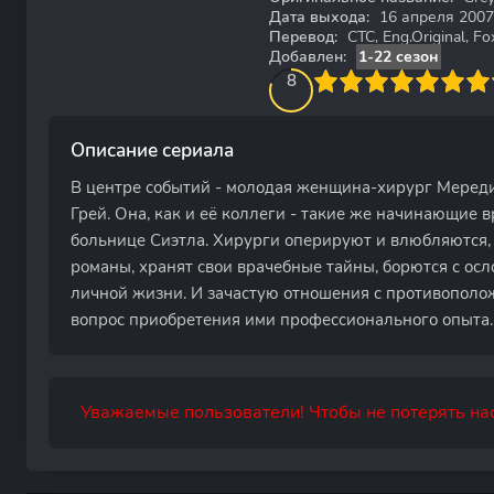
Дата выхода:
16 апреля 2007
Перевод:
СТС, Eng.Original, F
Добавлен:
1-22 сезон
80
1
2
3
4
8
5
6
7
8
9
10
Описание сериала
В центре событий - молодая женщина-хирург Мередит
Грей. Она, как и её коллеги - такие же начинающие вр
больнице Сиэтла. Хирурги оперируют и влюбляются,
романы, хранят свои врачебные тайны, борются с ос
личной жизни. И зачастую отношения с противополо
вопрос приобретения ими профессионального опыта.
Уважаемые пользователи! Чтобы не потерять нас