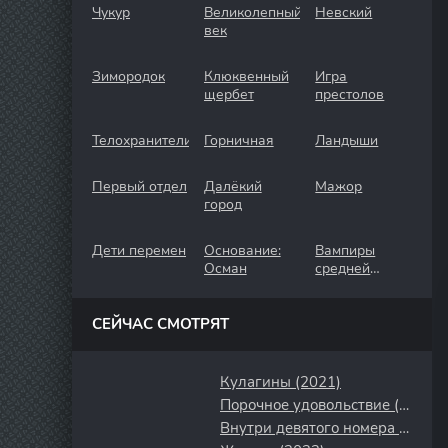
Чукур
Великолепный
Невский
век
Зимородок
Клюквенный
Игра
щербет
престолов
Телохранители
Горничная
Ландыши
Первый отдел
Далёкий
Мажор
город
Дети перемен
Основание:
Вампиры
Осман
средней
полосы
СЕЙЧАС СМОТРЯТ
Кулагины (2021)
Порочное удовольствие (2020)
Внутри девятого номера (2014)