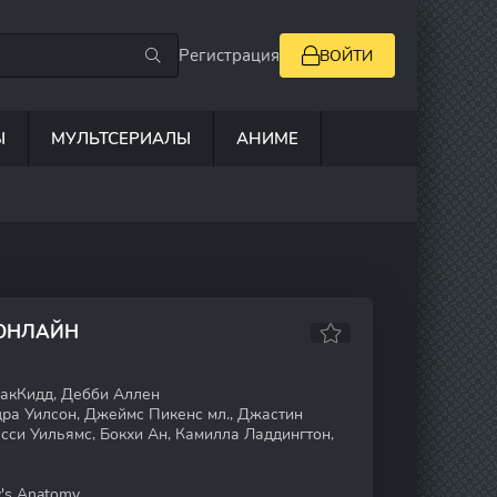
Регистрация
ВОЙТИ
Ы
МУЛЬТСЕРИАЛЫ
АНИМЕ
 ОНЛАЙН
акКидд, Дебби Аллен
а Уилсон, Джеймс Пикенс мл., Джастин
сси Уильямс, Бокхи Ан, Камилла Ладдингтон,
's Anatomy