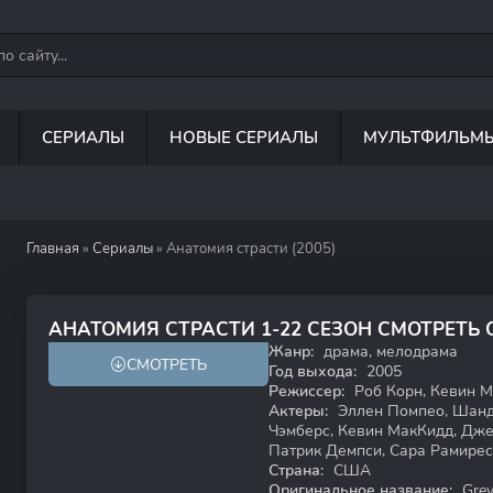
СЕРИАЛЫ
НОВЫЕ СЕРИАЛЫ
МУЛЬТФИЛЬМ
Главная
»
Сериалы
» Анатомия страсти (2005)
8.2
7.6
АНАТОМИЯ СТРАСТИ 1-22 СЕЗОН СМОТРЕТЬ
Жанр:
драма, мелодрама
СМОТРЕТЬ
18+
Год выхода:
2005
Режиссер:
Роб Корн, Кевин М
Актеры:
Эллен Помпео, Шандр
Чэмберс, Кевин МакКидд, Дже
Патрик Демпси, Сара Рамирес
Страна:
США
Оригинальное название:
Grey