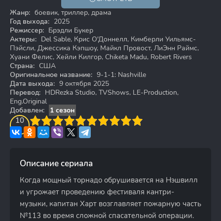
Жанр:
боевик, триллер, драма
Год выхода:
2025
Режиссер:
Брэдли Букер
Актеры:
Del Sable, Крис О'Доннелл, Кимберли Уильямс-
Пэйсли, Джессика Кэпшоу, Майкл Провост, ЛиЭнн Раймс,
Хуани Фелис, Хейли Килгор, Chiketa Madu, Robert Rivers
Страна:
США
Оригинальное название:
9-1-1: Nashville
Дата выхода:
9 октября 2025
Перевод:
HDRezka Studio, TVShows, LE-Production,
Eng.Original
Добавлен:
1 сезон
3
4
10
5
6
7
8
9
10
Описание сериала
Когда мощный торнадо обрушивается на Нэшвилл
и угрожает проведению фестиваля кантри-
музыки, капитан Харт возглавляет пожарную часть
№113 во время сложной спасательной операции.