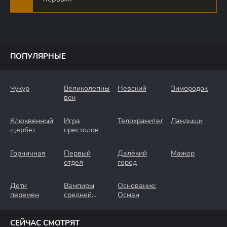
ПОПУЛЯРНЫЕ
Чукур
Великолепный
Невский
Зимородок
век
Клюквенный
Игра
Телохранители
Ландыши
щербет
престолов
Горничная
Первый
Далёкий
Мажор
отдел
город
Дети
Вампиры
Основание:
перемен
средней
Осман
полосы
СЕЙЧАС СМОТРЯТ