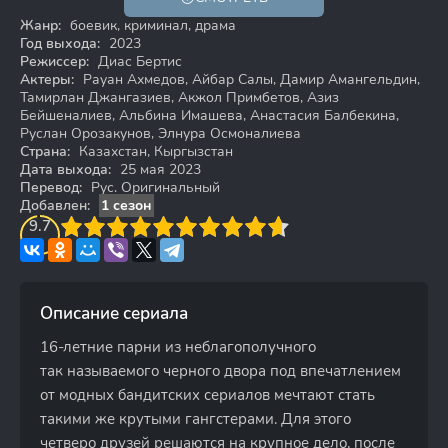
18+
Жанр:
боевик, криминал, драма
Год выхода:
2023
Режиссер:
Диас Бертис
Актеры:
Рауан Ахмедов, Айбар Салы, Дамир Амангельдин,
Тамирлан Джангазиев, Акжол Примбетов, Азиз
Бейшеналиев, Альбина Имашева, Анастасия Балбекина,
Руслан Орозакунов, Элнура Осмоналиева
Страна:
Казахстан, Кыргызстан
Дата выхода:
25 мая 2023
Перевод:
Рус. Оригинальный
Добавлен:
1 сезон
3
9.7
4
5
6
7
8
9
10
Описание сериала
16-летние парни из неблагополучного
так называемого черного двора под впечатлением
от модных бандитских сериалов мечтают стать
такими же крутыми гангстерами. Для этого
четверо друзей решаются на крупное дело, после