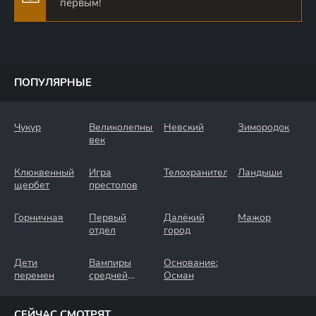
первым!
ПОПУЛЯРНЫЕ
Чукур
Великолепный
Невский
Зимородок
век
Клюквенный
Игра
Телохранители
Ландыши
щербет
престолов
Горничная
Первый
Далёкий
Мажор
отдел
город
Дети
Вампиры
Основание:
перемен
средней
Осман
полосы
СЕЙЧАС СМОТРЯТ