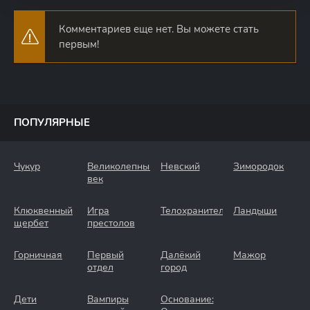
Комментариев еще нет. Вы можете стать
первым!
ПОПУЛЯРНЫЕ
Чукур
Великолепный
Невский
Зимородок
век
Клюквенный
Игра
Телохранители
Ландыши
щербет
престолов
Горничная
Первый
Далёкий
Мажор
отдел
город
Дети
Вампиры
Основание: