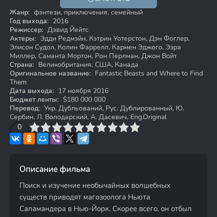
12+
Жанр:
фэнтези, приключения, семейный
Год выхода:
2016
Режиссер:
Дэвид Йейтс
Актеры:
Эдди Редмэйн, Кэтрин Уотерстон, Дэн Фоглер,
Элисон Судол, Колин Фаррелл, Кармен Эджого, Эзра
Миллер, Саманта Мортон, Рон Перлман, Джон Войт
Страна:
Великобритания, США, Канада
Оригинальное название:
Fantastic Beasts and Where to Find
Them
Дата выхода:
17 ноября 2016
Бюджет ленты:
$180 000 000
Перевод:
Укр. Дубльований, Рус. Дублированный, Ю.
Сербин, Л. Володарский, А. Дасевич, Eng.Original
3
4
0
5
6
7
8
9
10
Описание фильма
Поиск и изучение необычайных волшебных
существ приводят магозоолога Ньюта
Саламандера в Нью-Йорк. Скорее всего, он отбыл