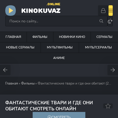
.ONLINE
KINOKUVAZ
ГЛАВНАЯ
ФИЛЬМЫ
НОВИНКИ КИНО
СЕРИАЛЫ
НОВЫЕ СЕРИАЛЫ
МУЛЬТФИЛЬМЫ
МУЛЬТСЕРИАЛЫ
АНИМЕ
Главная
»
Фильмы
» Фантастические твари и где они обитают (2016)
ФАНТАСТИЧЕСКИЕ ТВАРИ И ГДЕ ОНИ
7.6
7.2
ОБИТАЮТ СМОТРЕТЬ ОНЛАЙН
СМОТРЕТЬ